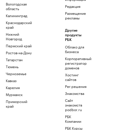
Вологодская
Редакция
область
Размещение
Калининград
рекламы
Краснодарский
край
Другие
Нижний
продукты
Новгород
РБК
Пермский край
Облако для
бизнеса
Ростов-на-Дону
Корпоративный
Татарстан
регистратор
Тюмень
доменов
Черноземье
Хостинг
сайтов
Кавказ
Рег.решения
Карелия
Знакомства
Мурманск
Сайт
Приморский
знакомств
край
podbor.ru
РБК
Компании
РБК Курсы