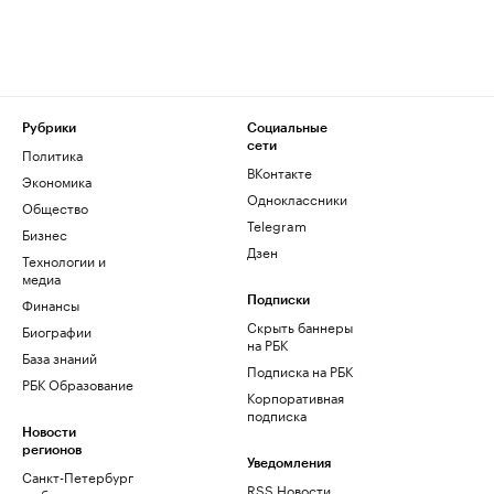
Рубрики
Социальные
сети
Политика
ВКонтакте
Экономика
Одноклассники
Общество
Telegram
Бизнес
Дзен
Технологии и
медиа
Финансы
Подписки
Скрыть баннеры
Биографии
на РБК
База знаний
Подписка на РБК
РБК Образование
Корпоративная
подписка
Новости
регионов
Уведомления
Санкт-Петербург
RSS Новости
и область