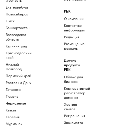
Екатеринбург
РБК
Новосибирск
О компании
Омск
Контактная
Башкортостан
информация
Вологодская
Редакция
область
Размещение
Калининград
рекламы
Краснодарский
край
Другие
Нижний
продукты
Новгород
РБК
Пермский край
Облако для
бизнеса
Ростов-на-Дону
Корпоративный
Татарстан
регистратор
Тюмень
доменов
Черноземье
Хостинг
сайтов
Кавказ
Рег.решения
Карелия
Знакомства
Мурманск