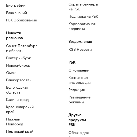
Скрыть баннеры
Биографии
на РБК
База знаний
Подписка на РБК
РБК Образование
Корпоративная
подписка
Новости
регионов
Уведомления
Санкт-Петербург
RSS Новости
и область
Екатеринбург
РБК
Новосибирск
О компании
Омск
Контактная
Башкортостан
информация
Вологодская
Редакция
область
Размещение
Калининград
рекламы
Краснодарский
край
Другие
Нижний
продукты
Новгород
РБК
Пермский край
Облако для
бизнеса