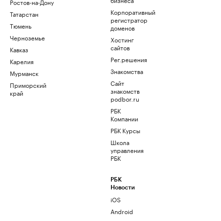
Ростов-на-Дону
Корпоративный
Татарстан
регистратор
Тюмень
доменов
Черноземье
Хостинг
сайтов
Кавказ
Рег.решения
Карелия
Знакомства
Мурманск
Сайт
Приморский
знакомств
край
podbor.ru
РБК
Компании
РБК Курсы
Школа
управления
РБК
РБК
Новости
iOS
Android