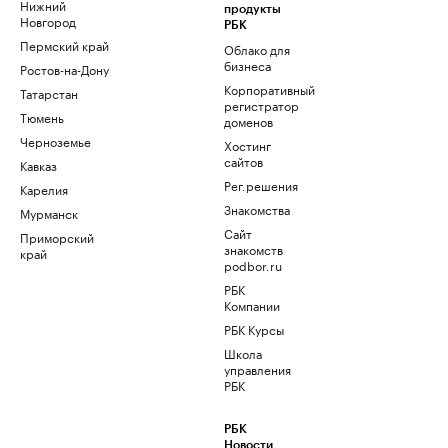
Нижний
продукты
Новгород
РБК
Пермский край
Облако для
бизнеса
Ростов-на-Дону
Корпоративный
Татарстан
регистратор
Тюмень
доменов
Черноземье
Хостинг
сайтов
Кавказ
Рег.решения
Карелия
Знакомства
Мурманск
Сайт
Приморский
знакомств
край
podbor.ru
РБК
Компании
РБК Курсы
Школа
управления
РБК
РБК
Новости