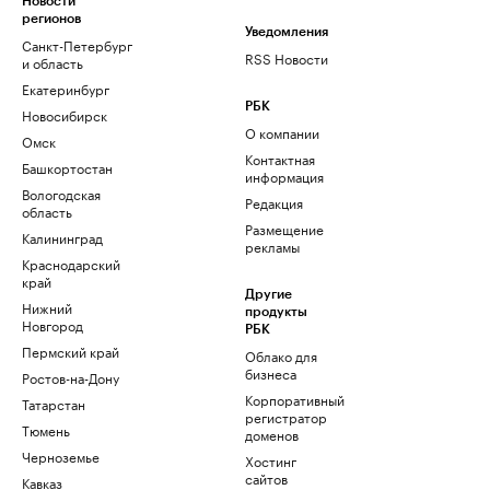
Новости
регионов
Уведомления
Санкт-Петербург
RSS Новости
и область
Екатеринбург
РБК
Новосибирск
О компании
Омск
Контактная
Башкортостан
информация
Вологодская
Редакция
область
Размещение
Калининград
рекламы
Краснодарский
край
Другие
Нижний
продукты
Новгород
РБК
Пермский край
Облако для
бизнеса
Ростов-на-Дону
Корпоративный
Татарстан
регистратор
Тюмень
доменов
Черноземье
Хостинг
сайтов
Кавказ