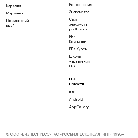
Рег.решения
Карелия
Знакомства
Мурманск
Сайт
Приморский
знакомств
край
podbor.ru
РБК
Компании
РБК Курсы
Школа
управления
РБК
РБК
Новости
iOS
Android
AppGallery
© ООО «БИЗНЕСПРЕСС», АО «РОСБИЗНЕСКОНСАЛТИНГ», 1995–