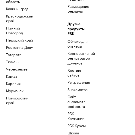
область
Размещение
Калининград
рекламы
Краснодарский
край
Другие
Нижний
продукты
Новгород
РБК
Пермский край
Облако для
бизнеса
Ростов-на-Дону
Корпоративный
Татарстан
регистратор
Тюмень
доменов
Черноземье
Хостинг
сайтов
Кавказ
Рег.решения
Карелия
Знакомства
Мурманск
Сайт
Приморский
знакомств
край
podbor.ru
РБК
Компании
РБК Курсы
Школа