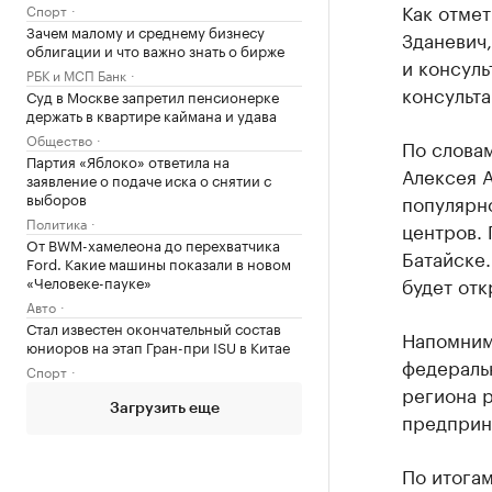
Как отме
Спорт
Зачем малому и среднему бизнесу
Зданевич,
облигации и что важно знать о бирже
и консуль
РБК и МСП Банк
консульта
Суд в Москве запретил пенсионерке
держать в квартире каймана и удава
Общество
По слова
Партия «Яблоко» ответила на
Алексея А
заявление о подаче иска о снятии с
выборов
популярн
Политика
центров. 
От BWM-хамелеона до перехватчика
Батайске.
Ford. Какие машины показали в новом
будет отк
«Человеке-пауке»
Авто
Стал известен окончательный состав
Напомним
юниоров на этап Гран-при ISU в Китае
федераль
Спорт
региона р
Загрузить еще
предприн
По итогам