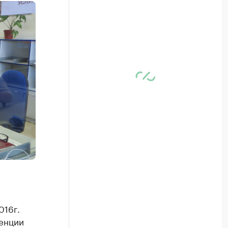
016г.
ренции