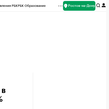
Ростов-на-Дону
вления РБК
РБК Образование
редитные рейтинги
Франшизы
Газета
ок наличной валюты
 в
%