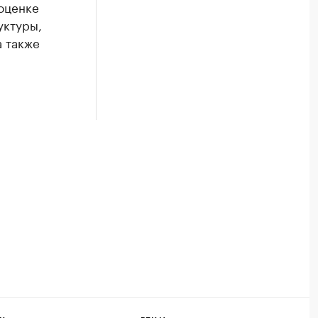
оценке
уктуры,
а также