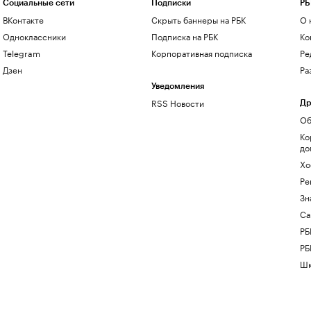
Социальные сети
Подписки
РБ
ВКонтакте
Скрыть баннеры на РБК
О 
Одноклассники
Подписка на РБК
Ко
Telegram
Корпоративная подписка
Ре
Дзен
Ра
Уведомления
RSS Новости
Др
Об
Ко
до
Хо
Ре
Зн
Са
РБ
РБ
Шк