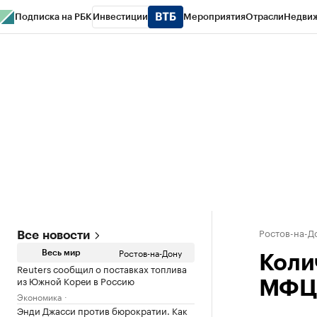
Подписка на РБК
Инвестиции
Мероприятия
Отрасли
Недви
РБК Курсы
РБК Life
Тренды
Визионеры
Национальные проекты
Горо
Спецпроекты СПб
Конференции СПб
Спецпроекты
Проверка конт
Ростов-на-Д
Все новости
Ростов-на-Дону
Весь мир
Коли
Reuters сообщил о поставках топлива
из Южной Кореи в Россию
МФЦ 
Экономика
Энди Джасси против бюрократии. Как