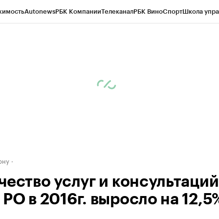
жимость
Autonews
РБК Компании
Телеканал
РБК Вино
Спорт
Школа упра
д
Стиль
Крипто
РБК Бизнес-среда
Дискуссионный клуб
Исследования
К
рагентов
Политика
Экономика
Бизнес
Технологии и медиа
Финансы
Рын
ону
чество услуг и консультаций
РО в 2016г. выросло на 12,5