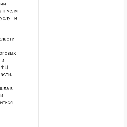
рий
млн услуг
услуг и
бласти
рговых
 и
 МФЦ
асти.
ошла в
ии
иться