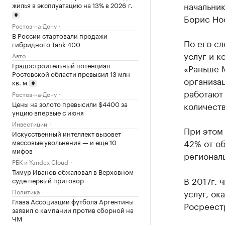
начальник
жилья в эксплуатацию на 13% в 2026 г.
Борис Но
Ростов-на-Дону
В России стартовали продажи
По его сл
гибридного Tank 400
услуг и к
Авто
Градостроительный потенциал
«Раньше 
Ростовской области превысил 13 млн
организац
кв. м
работают 
Ростов-на-Дону
Цены на золото превысили $4400 за
количеств
унцию впервые с июня
Инвестиции
При этом 
Искусственный интеллект вызовет
42% от об
массовые увольнения — и еще 10
мифов
регионал
РБК и Yandex Cloud
Тимур Иванов обжаловал в Верховном
В 2017г. 
суде первый приговор
услуг, ок
Политика
Глава Ассоциации футбола Аргентины
Росреестр
заявил о кампании против сборной на
ЧМ