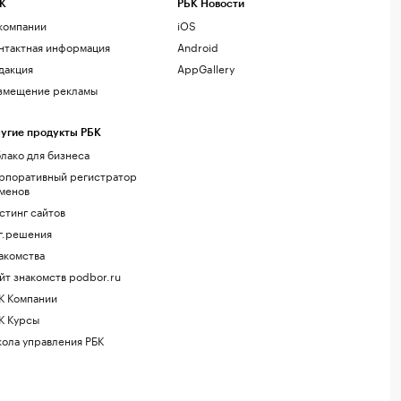
К
РБК Новости
компании
iOS
нтактная информация
Android
дакция
AppGallery
змещение рекламы
угие продукты РБК
лако для бизнеса
рпоративный регистратор
менов
стинг сайтов
г.решения
акомства
йт знакомств podbor.ru
К Компании
К Курсы
ола управления РБК