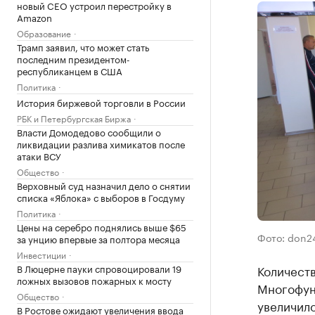
новый CEO устроил перестройку в
Amazon
Образование
Трамп заявил, что может стать
последним президентом-
республиканцем в США
Политика
История биржевой торговли в России
РБК и Петербургская Биржа
Власти Домодедово сообщили о
ликвидации разлива химикатов после
атаки ВСУ
Общество
Верховный суд назначил дело о снятии
списка «Яблока» с выборов в Госдуму
Политика
Цены на серебро поднялись выше $65
Фото: don24
за унцию впервые за полтора месяца
Инвестиции
В Люцерне пауки спровоцировали 19
Количеств
ложных вызовов пожарных к мосту
Многофун
Общество
увеличило
В Ростове ожидают увеличения ввода