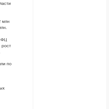
ласти
2 млн
млн.
 МФЦ
 рост
.
или по
ных