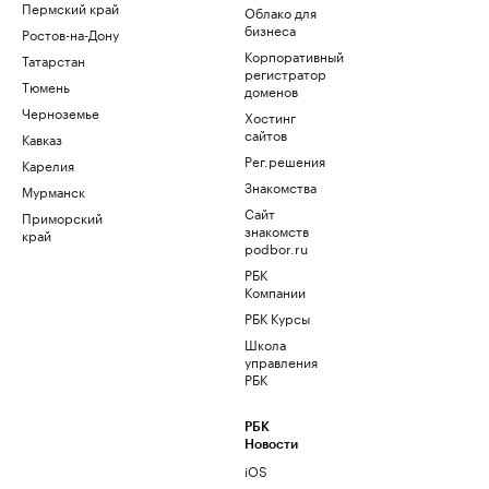
Пермский край
Облако для
бизнеса
Ростов-на-Дону
Корпоративный
Татарстан
регистратор
Тюмень
доменов
Черноземье
Хостинг
сайтов
Кавказ
Рег.решения
Карелия
Знакомства
Мурманск
Сайт
Приморский
знакомств
край
podbor.ru
РБК
Компании
РБК Курсы
Школа
управления
РБК
РБК
Новости
iOS