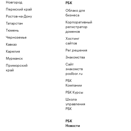
Новгород
РБК
Пермский край
Облако для
бизнеса
Ростов-на-Дону
Корпоративный
Татарстан
регистратор
Тюмень
доменов
Черноземье
Хостинг
сайтов
Кавказ
Рег.решения
Карелия
Знакомства
Мурманск
Сайт
Приморский
знакомств
край
podbor.ru
РБК
Компании
РБК Курсы
Школа
управления
РБК
РБК
Новости