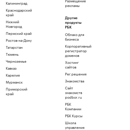
Размещение
Калининград
рекламы
Краснодарский
край
Другие
Нижний
продукты
Новгород
РБК
Пермский край
Облако для
бизнеса
Ростов-на-Дону
Корпоративный
Татарстан
регистратор
Тюмень
доменов
Черноземье
Хостинг
сайтов
Кавказ
Рег.решения
Карелия
Знакомства
Мурманск
Сайт
Приморский
знакомств
край
podbor.ru
РБК
Компании
РБК Курсы
Школа
управления