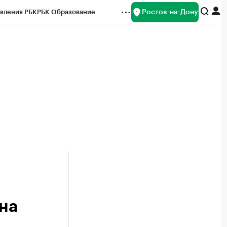
Ростов-на-Дону
вления РБК
РБК Образование
редитные рейтинги
Франшизы
Газета
ок наличной валюты
 на