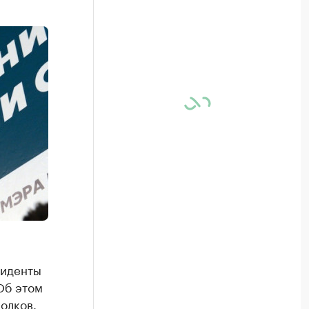
зиденты
Об этом
олков.