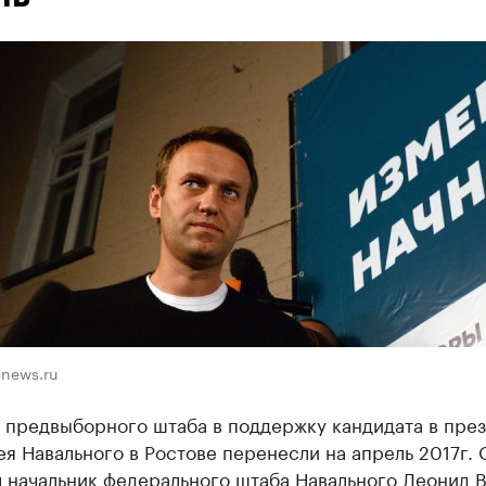
news.ru
 предвыборного штаба в поддержку кандидата в пре
я Навального в Ростове перенесли на апрель 2017г. 
 начальник федерального штаба Навального Леонид В