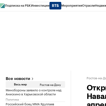
Подписка на РБК
Инвестиции
Мероприятия
Отрасли
Недви
РБК Курсы
РБК Life
Тренды
Визионеры
Национальные проекты
Горо
Спецпроекты СПб
Конференции СПб
Спецпроекты
Проверка конт
Ростов-на-Д
Все новости
Ростов-на-Дону
Весь мир
Откр
Минобороны заявило о контроле над
Анискино в Харьковской области
Нава
Политика
Российский боец ММА Ядуллаев
апре