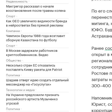
Недвижимость
Макгрегор рассказал о начале
По его с
восстановления после травмы колена
Спорт
перенест
Как GEO увеличило видимости бренда
митинга, 
в нейроответах без прямой рекламы
ЮФО. Буд
Компании
Астрахани
Чемпион Европы 1988 года возглавит
сборную Казахстана по футболу
Спорт
Ранее
со
В Москве задержали работников
открыт в 
криптообменников. Видео
региональ
Общество
Несколько стран ЕС отказались
сотрудник
поставлять Киеву ракеты для Patriot
Ростове 
Политика
затраты н
Шадаев отверг идею создать отдельный
мессенджер на «Госуслугах»
300–400 
Технологии и медиа
На Украине предложили признать
Напомним,
российского артиста Музыченко
угрозой
Юрист, с
Политика
коррупци