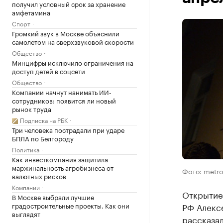
получил условный срок за хранение
амфетамина
Спорт
Громкий звук в Москве объяснили
самолетом на сверхзвуковой скорости
Общество
Минцифры исключило ограничения на
доступ детей в соцсети
Общество
Компании начнут нанимать ИИ-
сотрудников: появится ли новый
рынок труда
Подписка на РБК
Три человека пострадали при ударе
БПЛА по Белгороду
Политика
Как инвесткомпания защитила
маржинальность агробизнеса от
Фото: metro
валютных рисков
Компании
Открытие
В Москве выбрали лучшие
градостроительные проекты. Как они
РФ Алексе
выглядят
рассказал