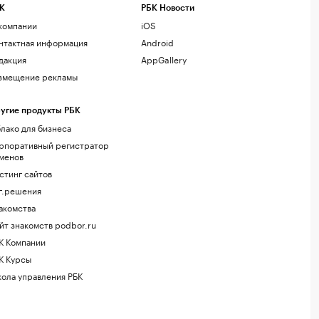
К
РБК Новости
компании
iOS
нтактная информация
Android
дакция
AppGallery
змещение рекламы
угие продукты РБК
лако для бизнеса
рпоративный регистратор
менов
стинг сайтов
г.решения
акомства
йт знакомств podbor.ru
К Компании
К Курсы
ола управления РБК