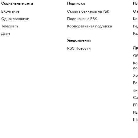
Социальные сети
Подписки
РБ
ВКонтакте
Скрыть баннеры на РБК
О 
Одноклассники
Подписка на РБК
Ко
Telegram
Корпоративная подписка
Ре
Дзен
Ра
Уведомления
RSS Новости
Др
Об
Ко
до
Хо
Ре
Зн
Са
РБ
РБ
Шк