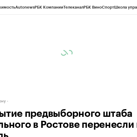
жимость
Autonews
РБК Компании
Телеканал
РБК Вино
Спорт
Школа упра
д
Стиль
Крипто
РБК Бизнес-среда
Дискуссионный клуб
Исследования
К
рагентов
Политика
Экономика
Бизнес
Технологии и медиа
Финансы
Рын
ону
ытие предвыборного штаба
льного в Ростове перенесли
ль