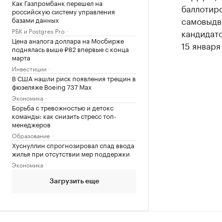
Как Газпромбанк перешел на
баллотиро
российскую систему управления
самовыдв
базами данных
РБК и Postgres Pro
кандидато
Цена аналога доллара на Мосбирже
15 января
поднялась выше ₽82 впервые с конца
марта
Инвестиции
В США нашли риск появления трещин в
фюзеляже Boeing 737 Max
Экономика
Борьба с тревожностью и детокс
команды: как снизить стресс топ-
менеджеров
Образование
Хуснуллин спрогнозировал спад ввода
жилья при отсутствии мер поддержки
Экономика
Загрузить еще