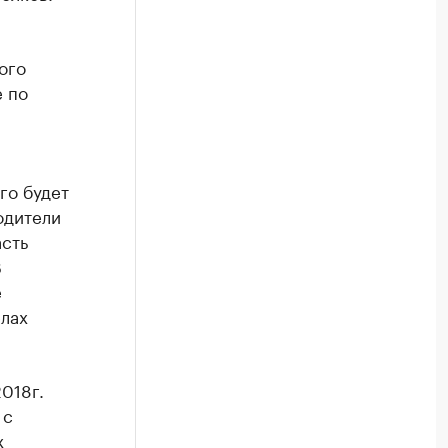
ого
е по
го будет
одители
асть
В
е
елах
018г.
 с
х