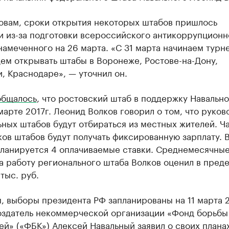
ловам, сроки открытия некоторых штабов пришлось
и из-за подготовки всероссийского антикоррупционн
намеченного на 26 марта. «С 31 марта начинаем турн
ем открывать штабы в Воронеже, Ростове-на-Дону,
, Краснодаре», — уточнил он.
общалось
, что ростовский штаб в поддержку Навально
марте 2017г. Леонид Волков говорил о том, что руков
ных штабов будут отбираться из местных жителей. Ч
ов штабов будут получать фиксированную зарплату. 
планируется 4 оплачиваемые ставки. Среднемесячны
а работу регионального штаба Волков оценил в пред
тыс. руб.
 выборы президента РФ запланированы на 11 марта 2
оздатель некоммерческой организации «Фонд борьбы
ей» («ФБК») Алексей Навальный
заявил
о своих плана