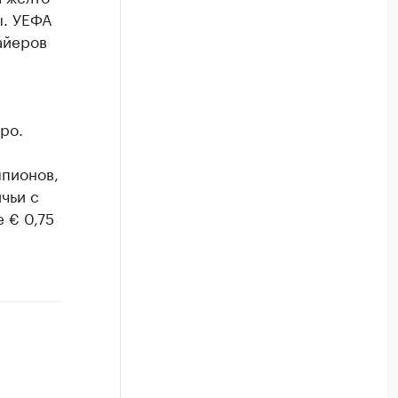
ы. УЕФА
айеров
ро.
мпионов,
ичьи с
е € 0,75