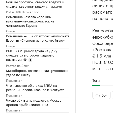
Больше прогулок, свежего воздуха и
синих с п
отдыха: квартиры рядом с парками
рассматр
РБК и ПИК Серия плюс
Ромашина назвала хорошим
на поле в
выступление синхронисток на
чемпионате Европы
Как сооб
Спорт
Ромашина — РБК об итогах чемпионата
еврокубк
Европы: «Слепили из того, что было»
Союз евр
Спорт
«Ростов» 
РБК ТВ Юг: рынок труда на Дону
€ 1,5 млн
смещается в сторону кадров с
навыками ИИ
ПСВ, € 0,
Ростов-на-Дону
млн — за 
Минобороны назвало цели группового
удара по Киеву
Теги
Политика
Что известно об атаках БПЛА на
регионы России. Главное к 8 августа
Футбол
Политика
Число сбитых на подлете к Москве
дронов приблизилось к 10
Политика