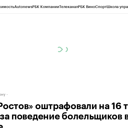
жимость
Autonews
РБК Компании
Телеканал
РБК Вино
Спорт
Школа упра
д
Стиль
Крипто
РБК Бизнес-среда
Дискуссионный клуб
Исследования
К
рагентов
Политика
Экономика
Бизнес
Технологии и медиа
Финансы
Рын
ону
Ростов» оштрафовали на 16 т
 за поведение болельщиков 
е