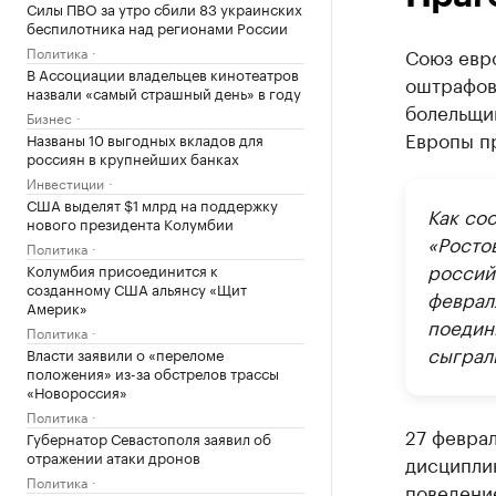
Силы ПВО за утро сбили 83 украинских
беспилотника над регионами России
Политика
Союз евр
В Ассоциации владельцев кинотеатров
оштрафова
назвали «самый страшный день» в году
болельщик
Бизнес
Европы п
Названы 10 выгодных вкладов для
россиян в крупнейших банках
Инвестиции
США выделят $1 млрд на поддержку
Как со
нового президента Колумбии
«Росто
Политика
россий
Колумбия присоединится к
созданному США альянсу «Щит
феврал
Америк»
поедин
Политика
сыгра
Власти заявили о «переломе
положения» из-за обстрелов трассы
«Новороссия»
Политика
27 февра
Губернатор Севастополя заявил об
отражении атаки дронов
дисциплин
Политика
поведени