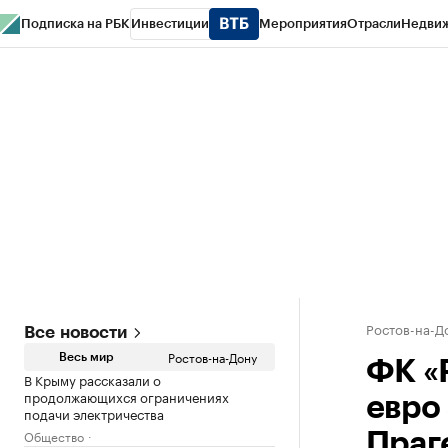
Подписка на РБК
Инвестиции
Мероприятия
Отрасли
Недви
РБК Курсы
РБК Life
Тренды
Визионеры
Национальные проекты
Горо
Спецпроекты СПб
Конференции СПб
Спецпроекты
Проверка конт
Ростов-на-Д
Все новости
Ростов-на-Дону
Весь мир
ФК «
В Крыму рассказали о
продолжающихся ограничениях
евро
подачи электричества
Общество
Праг