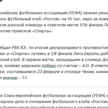
опейских футбольных ассоциаций (УЕФА) принял реш
ть футбольный клуб «Ростов» на 16 тыс. евро за пов
ов донской команды в ответном матче 1/16 финала Л
ротив пражской «Спарты».
общал РБК Юг, по итогам двухраундового противосто
ва» и «Спарты» путевку в 1/8 финала Лиги Европы доб
ский клуб. В первом матче, прошедшем в столице До
я, хозяева одержали
победу
со счетом – 4:0. В ответ
ке, состоявшемся 23 февраля в столице Чехии, кома
ли
вничью
– 1:1.
ля Союз европейских футбольных ассоциаций (УЕФА)
арное дело в отношении футбольного клуба «Ростов»
е болельщиков российской команды в гостевом матча