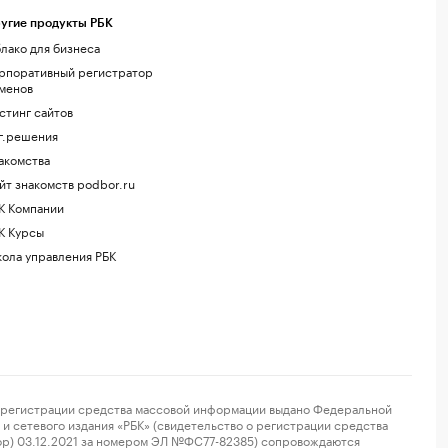
угие продукты РБК
лако для бизнеса
рпоративный регистратор
менов
стинг сайтов
г.решения
акомства
йт знакомств podbor.ru
К Компании
К Курсы
ола управления РБК
регистрации средства массовой информации выдано Федеральной
и сетевого издания «РБК» (свидетельство о регистрации средства
ор) 03.12.2021 за номером ЭЛ №ФС77-82385) сопровождаются