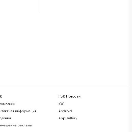
К
РБК Новости
компании
iOS
нтактная информация
Android
дакция
AppGallery
змещение рекламы