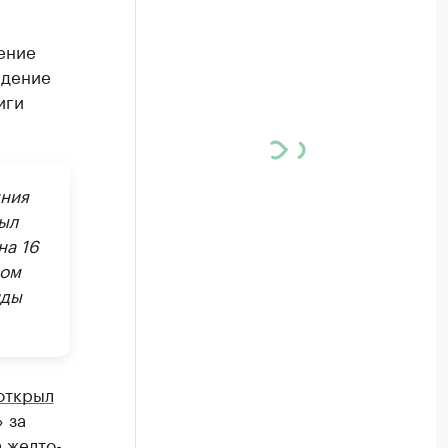
ение
едение
иги
яния
ыл
на 16
ном
нды
открыл
 за
 желто-