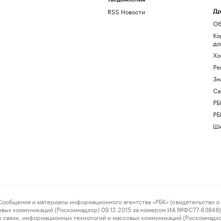
RSS Новости
Др
Об
Ко
до
Хо
Ре
Зн
Са
РБ
РБ
Шк
ения и материалы информационного агентства «РБК» (свидетельство о 
овых коммуникаций (Роскомнадзор) 09.12.2015 за номером ИА №ФС77-63848) 
 связи, информационных технологий и массовых коммуникаций (Роскомнадз