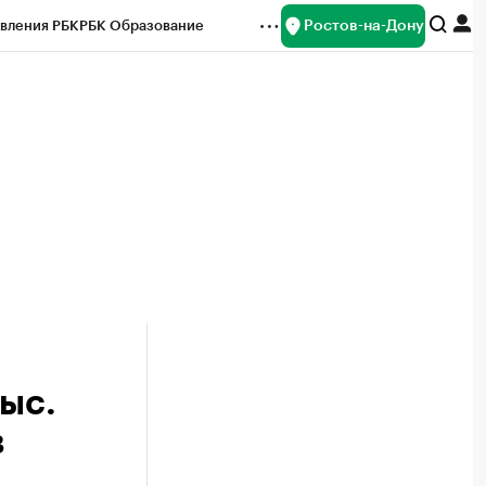
Ростов-на-Дону
вления РБК
РБК Образование
редитные рейтинги
Франшизы
Газета
ок наличной валюты
ыс.
в