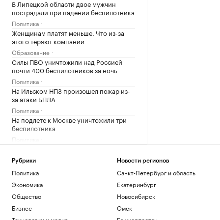
В Липецкой области двое мужчин
пострадали при падении беспилотника
Политика
Женщинам платят меньше. Что из-за
этого теряют компании
Образование
Силы ПВО уничтожили над Россией
почти 400 беспилотников за ночь
Политика
На Ильском НПЗ произошел пожар из-
за атаки БПЛА
Политика
На подлете к Москве уничтожили три
беспилотника
Политика
Загрузить еще
Рубрики
Новости регионов
Политика
Санкт-Петербург и область
Экономика
Екатеринбург
Общество
Новосибирск
Бизнес
Омск
Технологии и медиа
Башкортостан