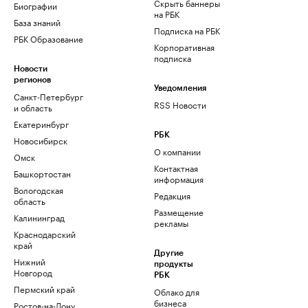
Скрыть баннеры
Биографии
на РБК
База знаний
Подписка на РБК
РБК Образование
Корпоративная
подписка
Новости
регионов
Уведомления
Санкт-Петербург
RSS Новости
и область
Екатеринбург
РБК
Новосибирск
О компании
Омск
Контактная
Башкортостан
информация
Вологодская
Редакция
область
Размещение
Калининград
рекламы
Краснодарский
край
Другие
Нижний
продукты
Новгород
РБК
Пермский край
Облако для
бизнеса
Ростов-на-Дону