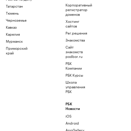
Корпоративный
Татарстан
регистратор
Тюмень
доменов
Черноземье
Хостинг
сайтов
Кавказ
Рег.решения
Карелия
Знакомства
Мурманск
Сайт
Приморский
знакомств
край
podbor.ru
РБК
Компании
РБК Курсы
Школа
управления
РБК
РБК
Новости
iOS
Android
AppGallery