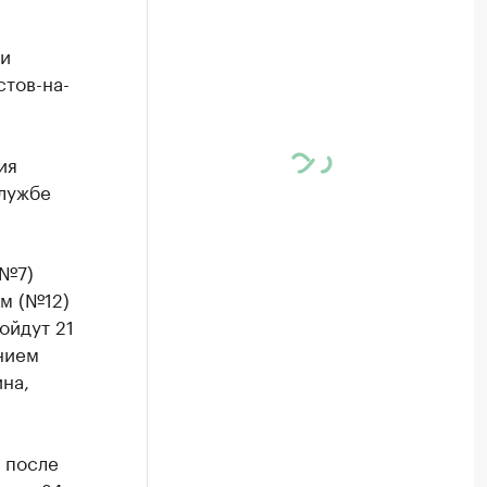
ти
тов-на-
ия
лужбе
(№7)
м (№12)
ойдут 21
нием
на,
 после