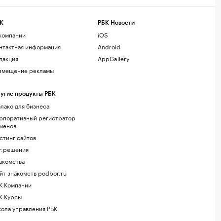
К
РБК Новости
компании
iOS
нтактная информация
Android
дакция
AppGallery
змещение рекламы
угие продукты РБК
лако для бизнеса
рпоративный регистратор
менов
стинг сайтов
г.решения
акомства
йт знакомств podbor.ru
К Компании
К Курсы
ола управления РБК