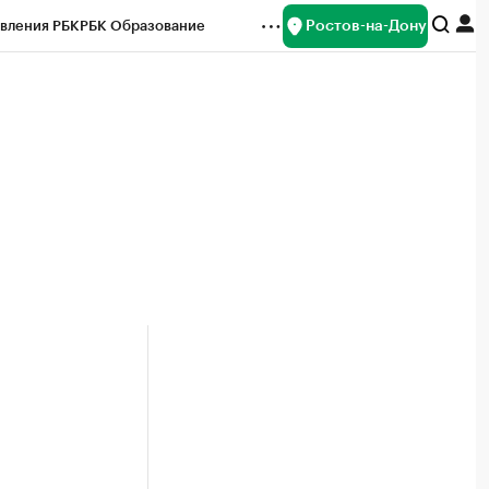
Ростов-на-Дону
вления РБК
РБК Образование
редитные рейтинги
Франшизы
Газета
ок наличной валюты