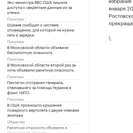
избрания 
Экс-министра ВВС США лишили
доступа к секретным данным из-за
января 20
утечки
Ростовско
Политика
прекраще
Шуваев сообщил о системе
оповещения, для которой не нужны
сеть и зарядка
\
Политика
В Московской области объявили
беспилотную опасность
Политика
В Московской области второй раз за
ночь объявили ракетную опасность
Политика
Пентагон отстранил генерала,
отвечавшего за помощь Украине и
фланг НАТО
Политика
В США произошло крушение
пожарного вертолета с двумя членами
экипажа
Общество
Ракетную опасность объявили в
Московской области