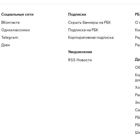
Социальные сети
Подписки
РБ
ВКонтакте
Скрыть баннеры на РБК
О 
Одноклассники
Подписка на РБК
Ко
Telegram
Корпоративная подписка
Ре
Дзен
Ра
Уведомления
RSS Новости
Др
Об
Ко
до
Хо
Ре
Зн
Са
РБ
РБ
Шк