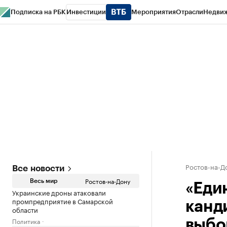
Подписка на РБК
Инвестиции
Мероприятия
Отрасли
Недви
РБК Курсы
РБК Life
Тренды
Визионеры
Национальные проекты
Горо
Спецпроекты СПб
Конференции СПб
Спецпроекты
Проверка конт
Ростов-на-Д
Все новости
Ростов-на-Дону
Весь мир
«Еди
Украинские дроны атаковали
промпредприятие в Самарской
канд
области
Политика
выбо