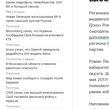
Зачем смартфону телеобъектив, 200
Мп и большой сенсор
РБК и Huawei
Региональ
Новая Зеландия анонсировала 36-й
выдвинуло
пакет санкций против России
Дону» Ро
Политика
сыродель
Bloomberg узнал, что Украина
пообещала США больше не атаковать
дополнит
КТК
региона 
Политика
партии.
Axios узнал, что OpenAI замедлила
разработку ИИ-модели Astra
Технологии и медиа
Роман Лю
В Московской области отменили
избирате
ракетную опасность
округе. 
Политика
Мэр Киева сообщил о пожарах после
мая 2017
взрывов
полномоч
Политика
ранее изб
CNN узнал, как высший военачальник
США пытается закончить войну с
Ираном
Напомним
Политика