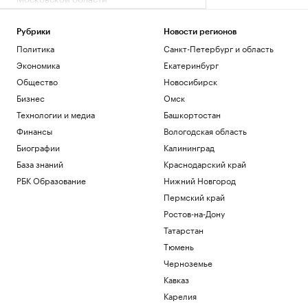
Политика
В семи регионах, включая Московскую
Рубрики
Новости регионов
область, объявили ракетную опасность
Политика
Санкт-Петербург и область
Политика
Экономика
Екатеринбург
«Одиссея» Нолана собрала в прокате
более $1 млрд
Общество
Новосибирск
Общество
Бизнес
Омск
Bloomberg узнал, когда планируют
Технологии и медиа
Башкортостан
завершить испытания «Золотого
Финансы
Вологодская область
купола»
Политика
Биографии
Калининград
Четыре доступных и понятных
База знаний
Краснодарский край
инструмента диверсификации
РБК Образование
Нижний Новгород
накоплений
Пермский край
РБК и Сбер
Трамп попросил уйти с заседания
Ростов-на-Дону
Госдепа раньше, чтобы «вести войну»
Татарстан
Политика
Тюмень
Черноземье
Загрузить еще
Кавказ
Карелия