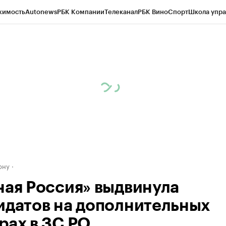
жимость
Autonews
РБК Компании
Телеканал
РБК Вино
Спорт
Школа упра
д
Стиль
Крипто
РБК Бизнес-среда
Дискуссионный клуб
Исследования
К
рагентов
Политика
Экономика
Бизнес
Технологии и медиа
Финансы
Рын
ону
ная Россия» выдвинула
идатов на дополнительных
рах в ЗС РО