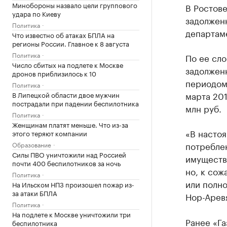
Минобороны назвало цели группового
В Ростове
удара по Киеву
задолженн
Политика
департам
Что известно об атаках БПЛА на
регионы России. Главное к 8 августа
Политика
По ее сло
Число сбитых на подлете к Москве
задолженн
дронов приблизилось к 10
периодом 
Политика
марта 201
В Липецкой области двое мужчин
пострадали при падении беспилотника
млн руб.
Политика
Женщинам платят меньше. Что из-за
«В настоя
этого теряют компании
потребле
Образование
Силы ПВО уничтожили над Россией
имуществ
почти 400 беспилотников за ночь
но, к сож
Политика
или полн
На Ильском НПЗ произошел пожар из-
за атаки БПЛА
Нор-Арев
Политика
На подлете к Москве уничтожили три
Ранее «Г
беспилотника