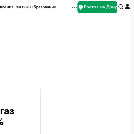
Ростов-на-Дону
вления РБК
РБК Образование
редитные рейтинги
Франшизы
Газета
ок наличной валюты
газ
%