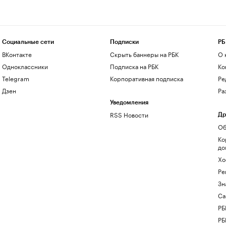
Социальные сети
Подписки
РБ
ВКонтакте
Скрыть баннеры на РБК
О 
Одноклассники
Подписка на РБК
Ко
Telegram
Корпоративная подписка
Ре
Дзен
Ра
Уведомления
RSS Новости
Др
Об
Ко
до
Хо
Ре
Зн
Са
РБ
РБ