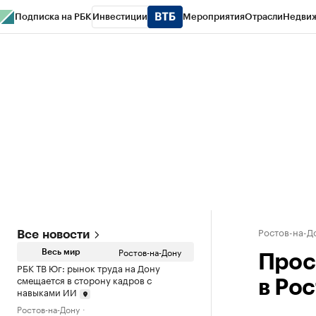
Подписка на РБК
Инвестиции
Мероприятия
Отрасли
Недви
РБК Курсы
РБК Life
Тренды
Визионеры
Национальные проекты
Горо
Спецпроекты СПб
Конференции СПб
Спецпроекты
Проверка конт
Ростов-на-Д
Все новости
Ростов-на-Дону
Весь мир
Прос
РБК ТВ Юг: рынок труда на Дону
смещается в сторону кадров с
в Рос
навыками ИИ
Ростов-на-Дону