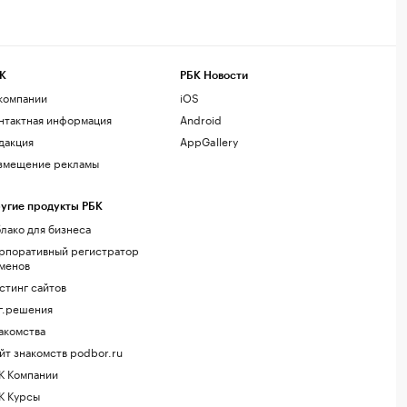
К
РБК Новости
компании
iOS
нтактная информация
Android
дакция
AppGallery
змещение рекламы
угие продукты РБК
лако для бизнеса
рпоративный регистратор
менов
стинг сайтов
г.решения
акомства
йт знакомств podbor.ru
К Компании
К Курсы