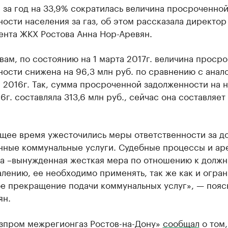
 за год на 33,9% сократилась величина просроченно
ости населения за газ, об этом рассказала директор
ента ЖКХ Ростова Анна Нор-Аревян.
вам, по состоянию на 1 марта 2017г. величина проср
ости снижена на 96,3 млн руб. по сравнению с анал
2016г. Так, сумма просроченной задолженности на н
6г. составляла 313,6 млн руб., сейчас она составляет 
щее время ужесточились меры ответственности за до
нные коммунальные услуги. Судебные процессы и ар
а –вынужденная жесткая мера по отношению к должн
алению, ее необходимо применять, так же как и огра
ое прекращение подачи коммунальных услуг», — пояс
ян.
азпром межрегионгаз Ростов-на-Дону»
сообщал
о том,