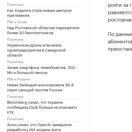
долги за 
Политика
Как Ходынка стала новым центром
равняются
притяжения
ростовчан
РБК и Stone
Над Ростовской областью перехватили
более 30 беспилотников
По данным
Политика
абонентов
Украинские дроны атаковали
приостан
промпредприятие в Самарской
области
Политика
Зачем смартфону телеобъектив, 200
Мп и большой сенсор
РБК и Huawei
Новая Зеландия анонсировала 36-й
пакет санкций против России
Политика
Bloomberg узнал, что Украина
пообещала США больше не атаковать
КТК
Политика
Axios узнал, что OpenAI замедлила
разработку ИИ-модели Astra