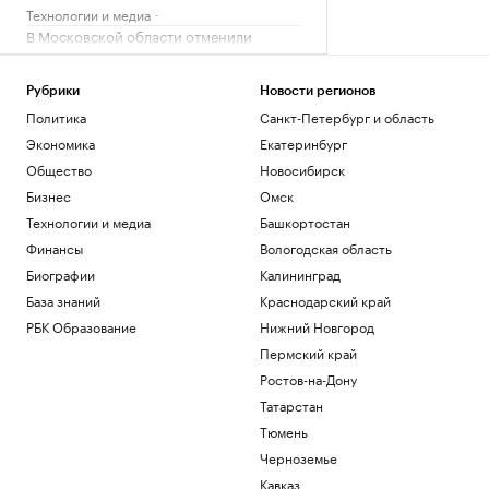
Технологии и медиа
В Московской области отменили
ракетную опасность
Политика
Рубрики
Новости регионов
Мэр Киева сообщил о пожарах после
Политика
Санкт-Петербург и область
взрывов
Политика
Экономика
Екатеринбург
CNN узнал, как высший военачальник
Общество
Новосибирск
США пытается закончить войну с
Бизнес
Омск
Ираном
Технологии и медиа
Башкортостан
Политика
Экс-министра ВВС США лишили
Финансы
Вологодская область
доступа к секретным данным из-за
Биографии
Калининград
утечки
База знаний
Краснодарский край
Политика
РБК Образование
Нижний Новгород
Загрузить еще
Пермский край
Ростов-на-Дону
Татарстан
Тюмень
Черноземье
Кавказ