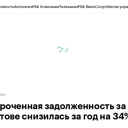
жимость
Autonews
РБК Компании
Телеканал
РБК Вино
Спорт
Школа упра
д
Стиль
Крипто
РБК Бизнес-среда
Дискуссионный клуб
Исследования
К
рагентов
Политика
Экономика
Бизнес
Технологии и медиа
Финансы
Рын
ону
роченная задолженность за 
тове снизилась за год на 34