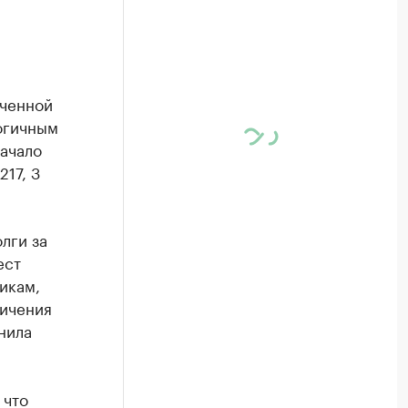
й
оченной
огичным
ачало
217, 3
лги за
ест
икам,
ничения
нила
 что