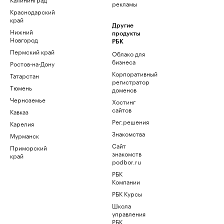
рекламы
Краснодарский
край
Другие
Нижний
продукты
Новгород
РБК
Пермский край
Облако для
бизнеса
Ростов-на-Дону
Корпоративный
Татарстан
регистратор
Тюмень
доменов
Черноземье
Хостинг
сайтов
Кавказ
Рег.решения
Карелия
Знакомства
Мурманск
Сайт
Приморский
знакомств
край
podbor.ru
РБК
Компании
РБК Курсы
Школа
управления
РБК