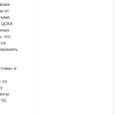
двоих
ы от
итыми
ы ЦСКА
нных
, что
тся
охранить
това» и
а со
ду
анты
10.