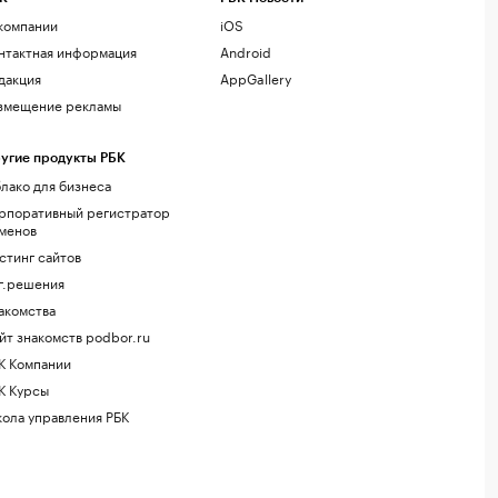
компании
iOS
нтактная информация
Android
дакция
AppGallery
змещение рекламы
угие продукты РБК
лако для бизнеса
рпоративный регистратор
менов
стинг сайтов
г.решения
акомства
йт знакомств podbor.ru
К Компании
К Курсы
ола управления РБК