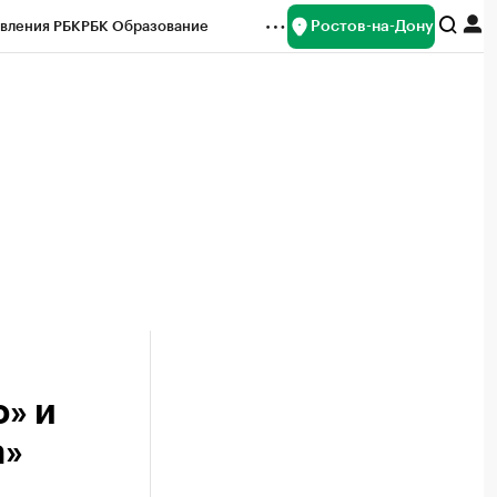
Ростов-на-Дону
вления РБК
РБК Образование
редитные рейтинги
Франшизы
Газета
ок наличной валюты
» и
а»