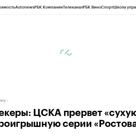
жимость
Autonews
РБК Компании
Телеканал
РБК Вино
Спорт
Школа упра
д
Стиль
Крипто
РБК Бизнес-среда
Дискуссионный клуб
Исследования
К
рагентов
Политика
Экономика
Бизнес
Технологии и медиа
Финансы
Рын
ону
екеры: ЦСКА прервет «сухую
роигрышную серии «Ростов