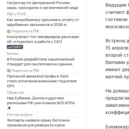
Гастрогид по Центральной России:
Ведущие 
сыры, крокодилы и органический сидр
считают 
РБК и РСХБ
гостевом 
Как микробизнесу принимать оплату от
зарубежных заказчиков в 2026-м
московск
Подписка на РБК
Консультант топ-менеджеров рассказал
Встреча 
об «открытии» в работе с CEO
15 апреля
РАДИО
Бизнес
второй ст
В России разработали национальный
баллами р
стандарт для синтетических данных
имеют де
Подписка на РБК
матчей пр
Причиной авиакатастрофы в США
стало испытание военными глушителя
GPS
На домаш
Общество
предлагаю
Над Кубанью, Доном и другими
регионами РФ уничтожили 605 БПЛА
зависимо
коэффицие
Ростов-на-Дону
Эксперты назвали кражу биткоина
признаком для разворота курса
Букмекеры