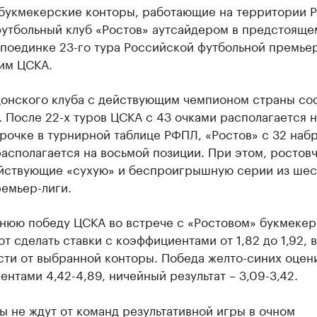
букмекерские конторы, работающие на территории Р
футбольный клуб «Ростов» аутсайдером в предстояще
поединке 23-го тура Российской футбольной премьер
им ЦСКА.
донского клуба с действующим чемпионом страны со
. После 22-х туров ЦСКА с 43 очками располагается н
рочке в турнирной таблице РФПЛ, «Ростов» с 32 на
асполагается на восьмой позиции. При этом, ростов
йствующие «сухую» и беспроигрышную серии из шес
емьер-лиги.
нюю победу ЦСКА во встрече с «Ростовом» букмеке
т сделать ставки с коэффициентами от 1,82 до 1,92, в
сти от выбранной конторы. Победа желто-синих оцен
нтами 4,42-4,89, ничейный результат – 3,09-3,42.
 не ждут от команд результативной игры в очном