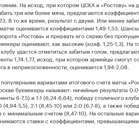
оянии. На исход, при котором ЦСКА и «Ростову» на 
абить три или более мяча, предлагаются коэффициент
,73. В то же время, результат с двумя. Или менее заб
 матче оценивается коэффициентами 1,49-1,53. Шанс
ворота «Ростова» и прервать его серию без пропуще
мекеры оценивают, как высокие (коэф. 1,25-1,3). На то
клубу удастся отметиться забитым голом, предлагаю
нты 1,74-1,77, исход, при котором армейцы смогут с
та в неприкосновенности, оценивается 1,94-2,08.
популярными вариантами итогового счета матча «Рос
оскве букмекеры называют: ничейные результаты 0:0
енты 6-7,5) и 1:1 (6,24-6,64), победу столичного клуб
 (4,94-5,5), 2:1 (8,45-10) или 2:0 (6,7-8), а также побе
 с минимальным счетом (8,47-10). На остальные вари
инимаются ставки с коэффициентами, превышающими 