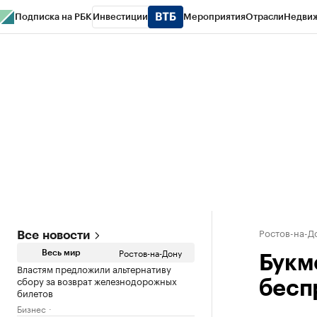
Подписка на РБК
Инвестиции
Мероприятия
Отрасли
Недви
РБК Курсы
РБК Life
Тренды
Визионеры
Национальные проекты
Горо
Спецпроекты СПб
Конференции СПб
Спецпроекты
Проверка конт
Ростов-на-Д
Все новости
Ростов-на-Дону
Весь мир
Букм
Властям предложили альтернативу
сбору за возврат железнодорожных
бесп
билетов
Бизнес