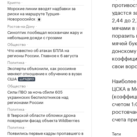
Крипто
противост
Морские линии вводят надбавки за
удастся з
риски на маршруте Турция-
Новороссийск
2,44 до 2
Ростов-на-Дону
мячами в
Синоптик пообещал москвичам жару и
поразить 
небольшие дожди с грозами
мячей бук
Общество
донскому 
Что известно об атаках БПЛА на
регионы России. Главное к 6 августа
коэффицие
Политика
свои воро
Эксперты объяснили, как россияне
меняют отношение к обучению в вузах
США
Наиболее 
РАДИО
Общество
ЦСКА в М
Силы ПВО за ночь сбили 605
(коэффици
украинских беспилотников над
регионами России
счетом 1:0
Политика
ростовчан
В Тверской области обломки дрона
счета пр
повредили фасад объекта Wildberries
Политика
Появились первые кадры пропавшего в
Теги