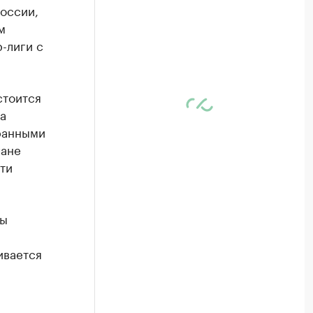
оссии,
м
-лиги с
стоится
а
бранными
чане
ти
ры
ивается