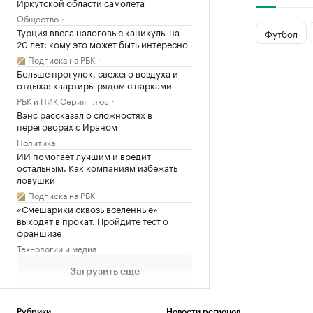
Иркутской области самолета
Общество
Турция ввела налоговые каникулы на
Футбол
20 лет: кому это может быть интересно
Подписка на РБК
Больше прогулок, свежего воздуха и
отдыха: квартиры рядом с парками
РБК и ПИК Серия плюс
Вэнс рассказал о сложностях в
переговорах с Ираном
Политика
ИИ помогает лучшим и вредит
остальным. Как компаниям избежать
ловушки
Подписка на РБК
«Смешарики сквозь вселенные»
выходят в прокат. Пройдите тест о
франшизе
Технологии и медиа
Загрузить еще
Рубрики
Новости регионов