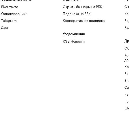
ВКонтакте
Скрыть баннеры на РБК
О 
Одноклассники
Подписка на РБК
Ко
Telegram
Корпоративная подписка
Ре
Дзен
Ра
Уведомления
RSS Новости
Др
Об
Ко
до
Хо
Ре
Зн
Са
РБ
РБ
Шк