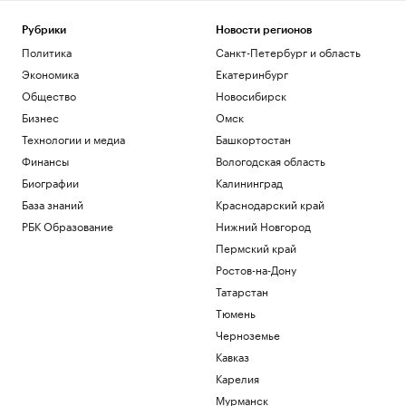
Общество
Арест запросили обвиняемой по делу о
Рубрики
Новости регионов
порнографии экс-участнице «Дома-2»
Политика
Санкт-Петербург и область
Общество
Экономика
Екатеринбург
Иран сообщил об «операции против
Общество
Новосибирск
целей врага» в Ормузском проливе
Политика
Бизнес
Омск
Шнайдер обыграла Калинскую и вышла
Технологии и медиа
Башкортостан
в четвертый круг турнира в Торонто
Финансы
Вологодская область
Спорт
Биографии
Калининград
В горах Казахстана эвакуировали еще
одного туриста из России
База знаний
Краснодарский край
Общество
РБК Образование
Нижний Новгород
Пермский край
Загрузить еще
Ростов-на-Дону
Татарстан
Тюмень
Черноземье
Кавказ
Карелия
Мурманск