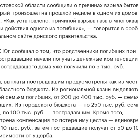
остовской области сообщили о причинах взрыва быто
орый произошел на прошлой неделе в одном из домов
. «Как установлено, причиной взрыва газа в многокв
и действия одного из погибших», — говорится в соо
льном сайте донского правительства.
 Юг сообщал о том, что родственники погибших при 
пострадавшие
начали
получать денежные компенсации.
острадавшего дома уже получили по 5 тыс. руб.
, выплаты пострадавшим
предусмотрены
как из мест
областного бюджета. Из региональной казны выделяетс
й семьям погибших, от 200 до 400 тыс. руб. — семь
ших. Из городского бюджета — по 250 тыс. руб. сем
 по 100 тыс. руб. — пострадавшим. Кроме того,
трена компенсация по потере имущества — единовр
 10 тыс. руб., затем пострадавшие получат от 50 до 1
висимости от ущерба.