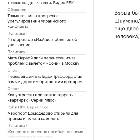
телескопа до высадки. Видео РБК
Общество
Взрыв бы
Трамп заявил о прогрессе в
Шаумяна,1
урегулировании украинского
конфликта
еще двое
Политика
человека,
Гендиректор «ИжАвиа» объявил об
увольнении
Политика
Матч Первой лиги перенесли из-за
проблем с вылетом «Сочи» в Москву
Спорт
Перешедший в «Лидс» Траффорд стал
самым дорогим британским вратарем
Спорт
Как устроены приватные террасы в
квартирах «Серии плюс»
РБК и ПИК Серия плюс
Аэропорт Домодедово открыли для
приема и вылета самолетов
Политика
Женщина и ребенок погибли во время
непогоды в Смоленске