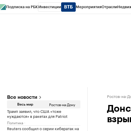
Подписка на РБК
Инвестиции
Мероприятия
Отрасли
Недви
РБК Курсы
РБК Life
Тренды
Визионеры
Национальные проекты
Горо
Спецпроекты СПб
Конференции СПб
Спецпроекты
Проверка конт
Ростов-на-Д
Все новости
Ростов-на-Дону
Весь мир
Донс
Трамп заявил, что США «тоже
нуждаются» в ракетах для Patriot
взрыв
Политика
Reuters сообщил о серии кибератак на