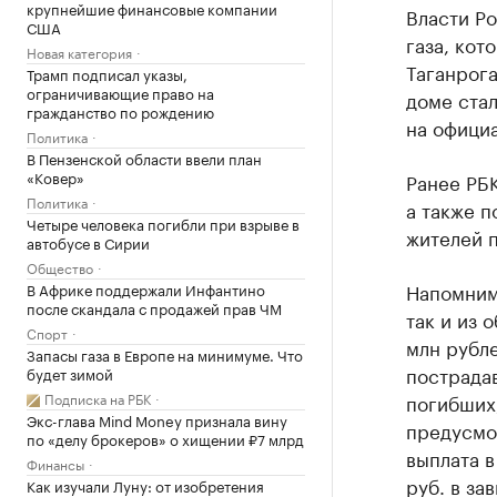
крупнейшие финансовые компании
Власти Р
США
газа, кот
Новая категория
Таганрога
Трамп подписал указы,
ограничивающие право на
доме стал
гражданство по рождению
на официа
Политика
В Пензенской области ввели план
«Ковер»
Ранее РБК
Политика
а также 
Четыре человека погибли при взрыве в
жителей п
автобусе в Сирии
Общество
Напомним
В Африке поддержали Инфантино
после скандала с продажей прав ЧМ
так и из 
Спорт
млн рубле
Запасы газа в Европе на минимуме. Что
пострадав
будет зимой
Подписка на РБК
погибших,
Экс-глава Mind Money признала вину
предусмо
по «делу брокеров» о хищении ₽7 млрд
выплата в
Финансы
руб. в за
Как изучали Луну: от изобретения