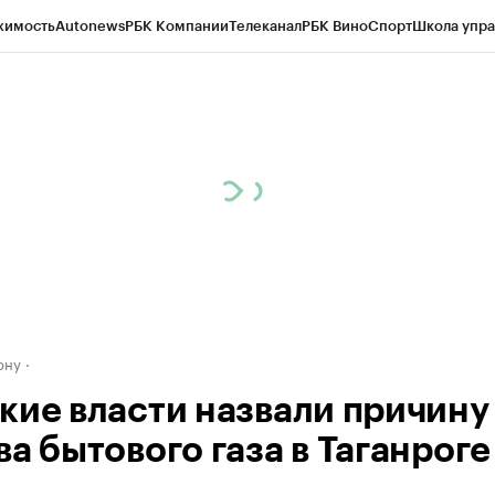
жимость
Autonews
РБК Компании
Телеканал
РБК Вино
Спорт
Школа упра
д
Стиль
Крипто
РБК Бизнес-среда
Дискуссионный клуб
Исследования
К
рагентов
Политика
Экономика
Бизнес
Технологии и медиа
Финансы
Рын
ону
кие власти назвали причину
а бытового газа в Таганроге