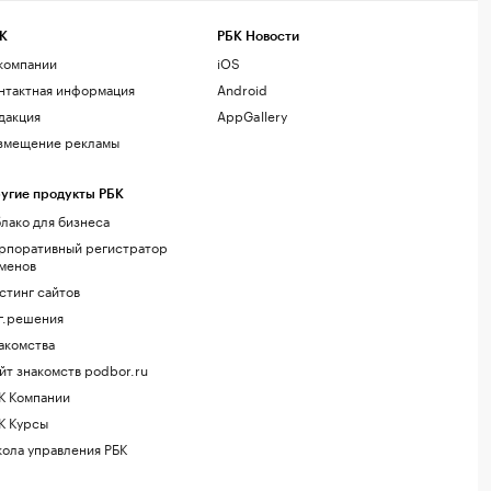
К
РБК Новости
компании
iOS
нтактная информация
Android
дакция
AppGallery
змещение рекламы
угие продукты РБК
лако для бизнеса
рпоративный регистратор
менов
стинг сайтов
г.решения
акомства
йт знакомств podbor.ru
К Компании
К Курсы
ола управления РБК