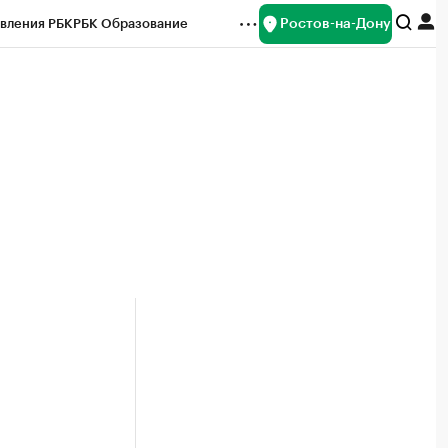
Ростов-на-Дону
вления РБК
РБК Образование
редитные рейтинги
Франшизы
Газета
ок наличной валюты