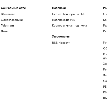
Социальные сети
Подписки
РБ
ВКонтакте
Скрыть баннеры на РБК
О 
Одноклассники
Подписка на РБК
Ко
Telegram
Корпоративная подписка
Ре
Дзен
Ра
Уведомления
RSS Новости
Др
Об
Ко
до
Хо
Ре
Зн
Са
РБ
РБ
Шк