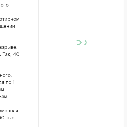
вого
артирном
бщении
взрыве,
 Так, 40
ного,
я по 1
ям
ьям
еменная
00 тыс.