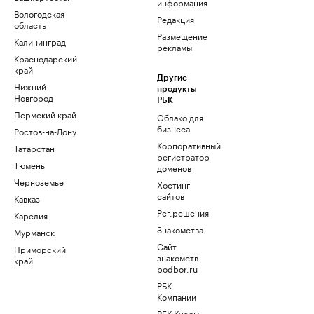
информация
Вологодская
Редакция
область
Размещение
Калининград
рекламы
Краснодарский
край
Другие
Нижний
продукты
Новгород
РБК
Пермский край
Облако для
бизнеса
Ростов-на-Дону
Корпоративный
Татарстан
регистратор
Тюмень
доменов
Черноземье
Хостинг
сайтов
Кавказ
Рег.решения
Карелия
Знакомства
Мурманск
Сайт
Приморский
знакомств
край
podbor.ru
РБК
Компании
РБК Курсы