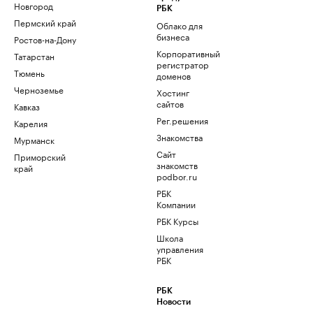
Новгород
РБК
Пермский край
Облако для
бизнеса
Ростов-на-Дону
Корпоративный
Татарстан
регистратор
Тюмень
доменов
Черноземье
Хостинг
сайтов
Кавказ
Рег.решения
Карелия
Знакомства
Мурманск
Сайт
Приморский
знакомств
край
podbor.ru
РБК
Компании
РБК Курсы
Школа
управления
РБК
РБК
Новости