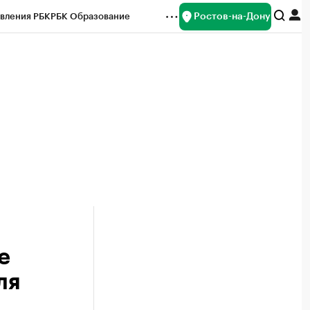
Ростов-на-Дону
вления РБК
РБК Образование
редитные рейтинги
Франшизы
Газета
ок наличной валюты
е
ля