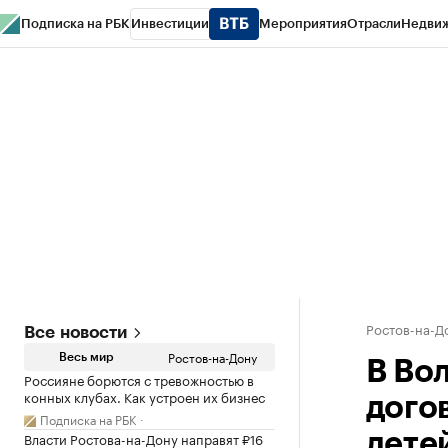
Подписка на РБК
Инвестиции
Мероприятия
Отрасли
Недви
РБК Курсы
РБК Life
Тренды
Визионеры
Национальные проекты
Горо
Спецпроекты СПб
Конференции СПб
Спецпроекты
Проверка конт
Ростов-на-Д
Все новости
Ростов-на-Дону
Весь мир
В Во
Россияне борются с тревожностью в
конных клубах. Как устроен их бизнес
дого
Подписка на РБК
Власти Ростова-на-Дону направят ₽16
дете