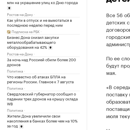
млн на украшение улиц ко Дню города
Все 56 об
Ростов-на-Дону
Как уйти в отпуск и не вымотаться в
детских 
последнюю неделю перед ним
договоров
Подписка на РБК
городски
Бизнес Дона снизил закупки
металлообрабатывающего
админист
оборудования на 42%
Ростов-на-Дону
По ее сло
За ночь над Россией сбили более 200
будут про
дронов
Политика
мая.
Что известно об атаках БПЛА на
регионы России. Главное к 7 августа
«В серед
Политика
поставку
Свердловский губернатор сообщил о
падении трех дронов на крышу склада
образоват
WB
поставщик
Политика
июля тек
Жители Дона увеличили свои
накопления в банках более чем на 10%
за год