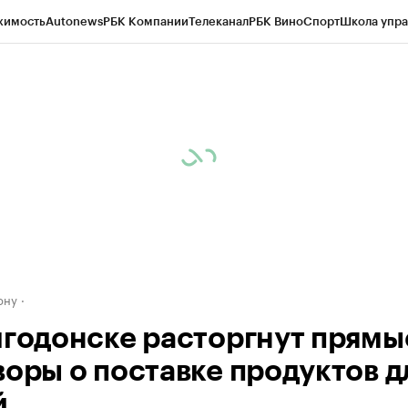
жимость
Autonews
РБК Компании
Телеканал
РБК Вино
Спорт
Школа упра
д
Стиль
Крипто
РБК Бизнес-среда
Дискуссионный клуб
Исследования
К
рагентов
Политика
Экономика
Бизнес
Технологии и медиа
Финансы
Рын
ону
лгодонске расторгнут прямы
воры о поставке продуктов д
й