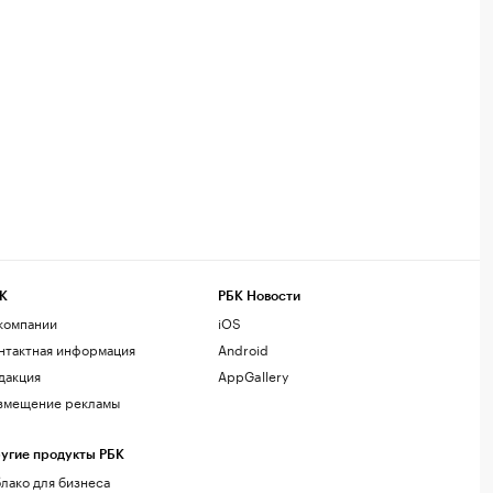
К
РБК Новости
компании
iOS
нтактная информация
Android
дакция
AppGallery
змещение рекламы
угие продукты РБК
лако для бизнеса