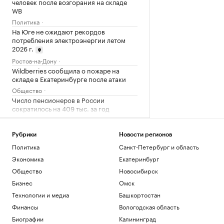
человек после возгорания на складе
WB
Политика
На Юге не ожидают рекордов
потребления электроэнергии летом
2026 г.
Ростов-на-Дону
Wildberries сообщила о пожаре на
складе в Екатеринбурге после атаки
Общество
Число пенсионеров в России
сократилось на 409 тыс. за год
Общество
«Защита от стресса» с доходностью от
Рубрики
Новости регионов
40%: куда вложить дивиденды
Политика
Санкт-Петербург и область
Подписка на РБК
В Ростове планируют завершить
Экономика
Екатеринбург
формирование грузового каркаса в
Общество
Новосибирск
2029 г.
Бизнес
Омск
Ростов-на-Дону
Технологии и медиа
Башкортостан
Загрузить еще
Финансы
Вологодская область
Биографии
Калининград