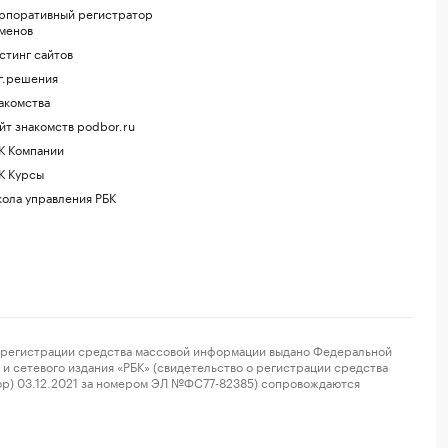
рпоративный регистратор
менов
стинг сайтов
г.решения
акомства
йт знакомств podbor.ru
К Компании
К Курсы
ола управления РБК
регистрации средства массовой информации выдано Федеральной
и сетевого издания «РБК» (свидетельство о регистрации средства
ор) 03.12.2021 за номером ЭЛ №ФС77-82385) сопровождаются