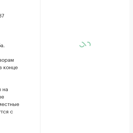
37
а.
оворам
в конце
 на
ые
 местные
тся с