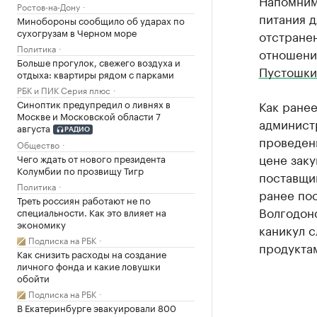
Напомним
Ростов-на-Дону
питания д
Минобороны сообщило об ударах по
сухогрузам в Черном море
отстранен
Политика
отношени
Больше прогулок, свежего воздуха и
Пустошки
отдыха: квартиры рядом с парками
РБК и ПИК Серия плюс
Синоптик предупредил о ливнях в
Как ране
Москве и Московской области 7
админист
августа
РАДИО
проведены
Общество
цене заку
Чего ждать от нового президента
Колумбии по прозвищу Тигр
поставщик
Политика
ранее по
Треть россиян работают не по
Волгодон
специальности. Как это влияет на
экономику
каникул с
Подписка на РБК
продуктам
Как снизить расходы на создание
личного фонда и какие ловушки
обойти
Подписка на РБК
В Екатеринбурге эвакуировали 800