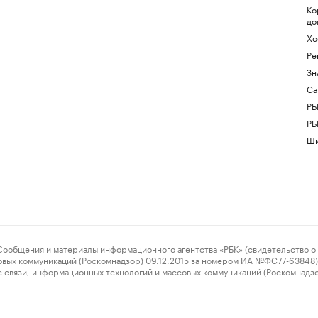
Ко
до
Хо
Ре
Зн
Са
РБ
РБ
Шк
ения и материалы информационного агентства «РБК» (свидетельство о 
овых коммуникаций (Роскомнадзор) 09.12.2015 за номером ИА №ФС77-63848) 
 связи, информационных технологий и массовых коммуникаций (Роскомнадз