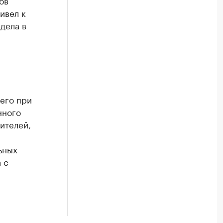
ов
ивел к
дела в
его при
нного
ителей,
ьных
 с