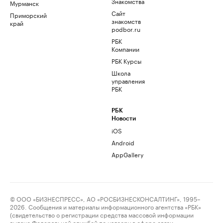
Знакомства
Мурманск
Сайт
Приморский
знакомств
край
podbor.ru
РБК
Компании
РБК Курсы
Школа
управления
РБК
РБК
Новости
iOS
Android
AppGallery
© ООО «БИЗНЕСПРЕСС», АО «РОСБИЗНЕСКОНСАЛТИНГ», 1995–
2026. Сообщения и материалы информационного агентства «РБК»
(свидетельство о регистрации средства массовой информации
выдано Федеральной службой по надзору в сфере связи,