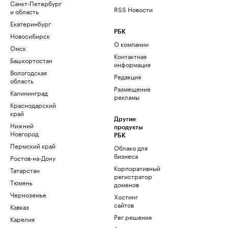
Санкт-Петербург
RSS Новости
и область
Екатеринбург
РБК
Новосибирск
О компании
Омск
Контактная
Башкортостан
информация
Вологодская
Редакция
область
Размещение
Калининград
рекламы
Краснодарский
край
Другие
Нижний
продукты
Новгород
РБК
Пермский край
Облако для
бизнеса
Ростов-на-Дону
Корпоративный
Татарстан
регистратор
Тюмень
доменов
Черноземье
Хостинг
сайтов
Кавказ
Рег.решения
Карелия