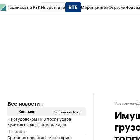
Подписка на РБК
Инвестиции
Мероприятия
Отрасли
Недви
РБК Курсы
РБК Life
Тренды
Визионеры
Национальные проекты
Горо
Спецпроекты СПб
Конференции СПб
Спецпроекты
Проверка конт
Ростов-на-Д
Все новости
Ростов-на-Дону
Весь мир
Имущ
На саудовском НПЗ после удара
хуситов начался пожар. Видео
груз
Политика
Британия нарастила мониторинг
торг