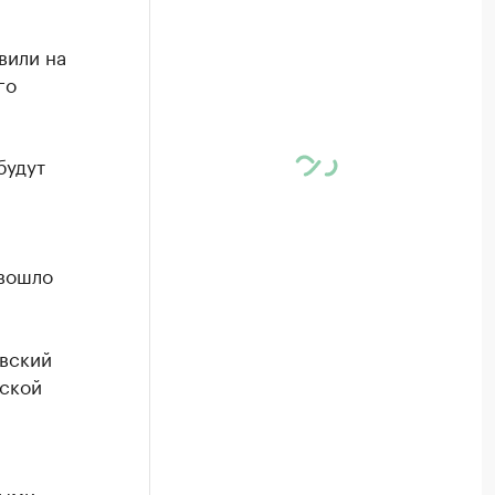
вили на
го
будут
 вошло
вский
вской
ными