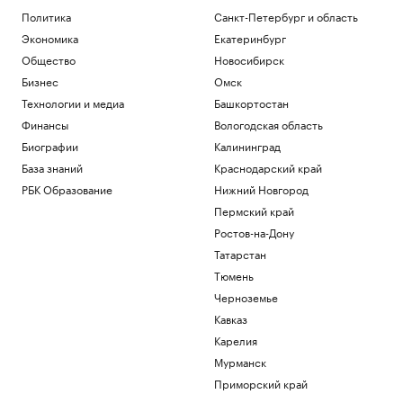
стоит ли брать кредит на отпуск
Политика
Санкт-Петербург и область
Инвестиции
Экономика
Екатеринбург
В Ростовской области реализуют 11
Общество
Новосибирск
проектов КРТ
Бизнес
Омск
Ростов-на-Дону
Миллиардеры скупают и строят
Технологии и медиа
Башкортостан
бункеры. Чего они боятся и куда хотят
Финансы
Вологодская область
бежать
Биографии
Калининград
Подписка на РБК
База знаний
Краснодарский край
В Иране впервые за пять месяцев
показали кадры с Моджтабой Хаменеи.
РБК Образование
Нижний Новгород
Видео
Пермский край
Политика
Ростов-на-Дону
Как облигационный долг помог решить
Татарстан
задачи реального бизнеса. Кейсы
РБК и МСП Банк
Тюмень
Черноземье
Загрузить еще
Кавказ
Карелия
Мурманск
Приморский край