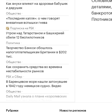
Как внуки влияют на здоровье бабушек
деталями
и дедушек
банкротом
Общество
«Последняя капля»: о чем говорят
Плотнико
внезапные вспышки гнева
Подписка на РБК
Утром над Татарстаном и Башкирией
сбили 12 беспилотников
Политика
Творчество Бэнкси обошлось
налогоплательщикам Британии в $202
тыс.
Общество
Как сохранить средства во времена
нестабильности рынков
РБК и Сбер
В Баренцевом море нашли затонувшее
в 1942 году немецкое судно. Видео
Общество
Daily Mail узнала о плане «королевских
похорон» экс-принца Эндрю
Политика
Эксперт «Альфа-Денег» рассказала,
Рубрики
Новости регионов