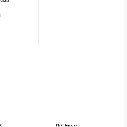
а
К
РБК Новости