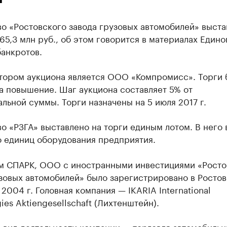
о «Ростовского завода грузовых автомобилей» выста
165,3 млн руб., об этом говорится в материалах Едино
анкротов.
тором аукциона является ООО «Компромисс». Торги 
а повышение. Шаг аукциона составляет 5% от
льной суммы. Торги назначены на 5 июля 2017 г.
о «РЗГА» выставлено на торги единым лотом. В него
о единиц оборудования предприятия.
м СПАРК, ООО с иностранными инвестициями «Росто
зовых автомобилей» было зарегистрировано в Росто
 2004 г. Головная компания — IKARIA International
ies Aktiengesellschaft (Лихтенштейн).
 вид деятельности компании — торговля автомобиль