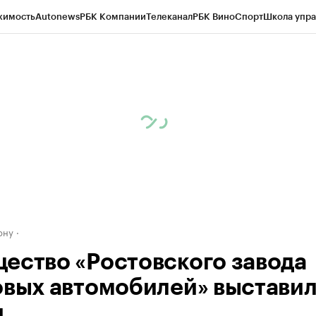
жимость
Autonews
РБК Компании
Телеканал
РБК Вино
Спорт
Школа упра
д
Стиль
Крипто
РБК Бизнес-среда
Дискуссионный клуб
Исследования
К
рагентов
Политика
Экономика
Бизнес
Технологии и медиа
Финансы
Рын
ону
ество «Ростовского завода
овых автомобилей» выставил
и