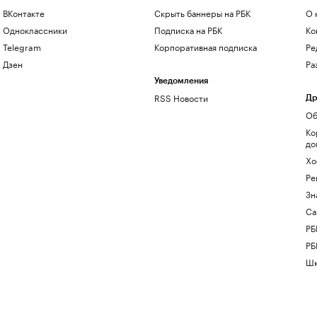
ВКонтакте
Скрыть баннеры на РБК
О 
Одноклассники
Подписка на РБК
Ко
Telegram
Корпоративная подписка
Ре
Дзен
Ра
Уведомления
RSS Новости
Др
Об
Ко
до
Хо
Ре
Зн
Са
РБ
РБ
Шк