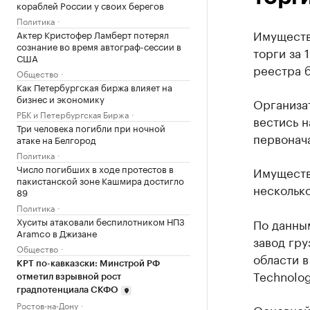
кораблей России у своих берегов
Политика
Имуществ
Актер Кристофер Ламберт потерял
сознание во время автограф-сессии в
торги за 
США
реестра б
Общество
Как Петербургская биржа влияет на
бизнес и экономику
Организа
РБК и Петербургская Биржа
вестись н
Три человека погибли при ночной
первонача
атаке на Белгород
Политика
Число погибших в ходе протестов в
Имуществ
пакистанской зоне Кашмира достигло
нескольк
89
Политика
Хуситы атаковали беспилотником НПЗ
По данны
Aramco в Джизане
завод гру
Общество
области в
КРТ по-кавказски: Минстрой РФ
Technolog
отметил взрывной рост
градпотенциала СКФО
Ростов-на-Дону
Основной