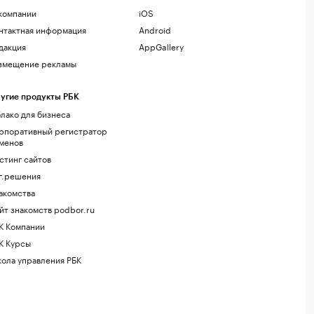
компании
iOS
нтактная информация
Android
дакция
AppGallery
змещение рекламы
угие продукты РБК
лако для бизнеса
рпоративный регистратор
менов
стинг сайтов
г.решения
акомства
йт знакомств podbor.ru
К Компании
К Курсы
ола управления РБК