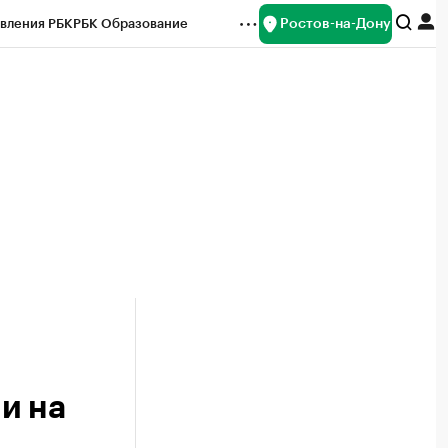
Ростов-на-Дону
вления РБК
РБК Образование
редитные рейтинги
Франшизы
Газета
ок наличной валюты
и на