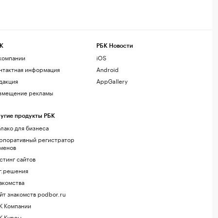
К
РБК Новости
компании
iOS
нтактная информация
Android
дакция
AppGallery
змещение рекламы
угие продукты РБК
лако для бизнеса
рпоративный регистратор
менов
стинг сайтов
г.решения
акомства
йт знакомств podbor.ru
К Компании
К Курсы