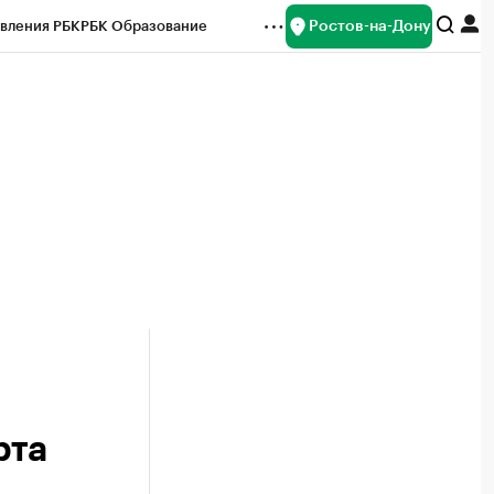
Ростов-на-Дону
вления РБК
РБК Образование
редитные рейтинги
Франшизы
Газета
ок наличной валюты
рта