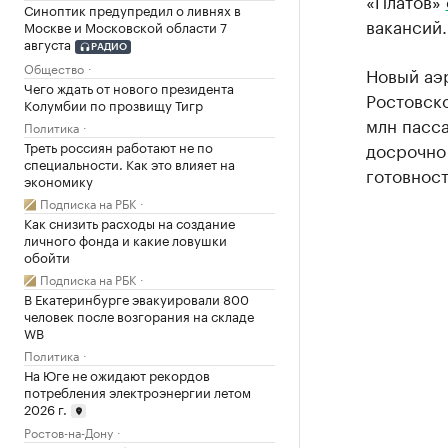
«Платов»
Синоптик предупредил о ливнях в
вакансий.
Москве и Московской области 7
августа
РАДИО
Общество
Новый аэр
Чего ждать от нового президента
Ростовско
Колумбии по прозвищу Тигр
млн пасса
Политика
Треть россиян работают не по
досрочно 
специальности. Как это влияет на
готовност
экономику
Подписка на РБК
Как снизить расходы на создание
личного фонда и какие ловушки
обойти
Подписка на РБК
В Екатеринбурге эвакуировали 800
человек после возгорания на складе
WB
Политика
На Юге не ожидают рекордов
потребления электроэнергии летом
2026 г.
Ростов-на-Дону