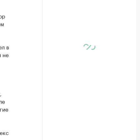
ор
ом
ел в
 не
,
ле
гие
екс