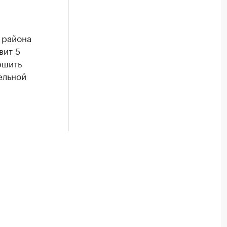
 района
вит 5
ршить
ельной