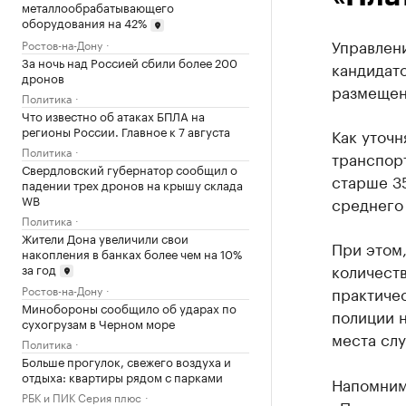
металлообрабатывающего
оборудования на 42%
Управлен
Ростов-на-Дону
За ночь над Россией сбили более 200
кандидато
дронов
размещен
Политика
Что известно об атаках БПЛА на
регионы России. Главное к 7 августа
Как уточн
Политика
транспор
Свердловский губернатор сообщил о
старше 35
падении трех дронов на крышу склада
WB
среднего
Политика
Жители Дона увеличили свои
При этом,
накопления в банках более чем на 10%
количеств
за год
практичес
Ростов-на-Дону
Минобороны сообщило об ударах по
полиции 
сухогрузам в Черном море
места сл
Политика
Больше прогулок, свежего воздуха и
отдыха: квартиры рядом с парками
Напомним
РБК и ПИК Серия плюс