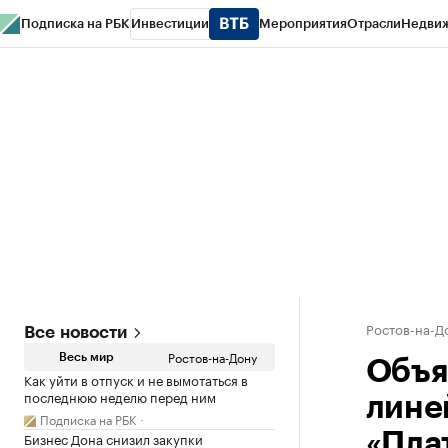
Подписка на РБК
Инвестиции
Мероприятия
Отрасли
Недви
РБК Курсы
РБК Life
Тренды
Визионеры
Национальные проекты
Горо
Спецпроекты СПб
Конференции СПб
Спецпроекты
Проверка конт
Ростов-на-Д
Все новости
Ростов-на-Дону
Весь мир
Объя
Как уйти в отпуск и не вымотаться в
последнюю неделю перед ним
лине
Подписка на РБК
Бизнес Дона снизил закупки
«Пла