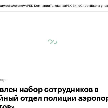
жимость
Autonews
РБК Компании
Телеканал
РБК Вино
Спорт
Школа упра
д
Стиль
Крипто
РБК Бизнес-среда
Дискуссионный клуб
Исследования
К
рагентов
Политика
Экономика
Бизнес
Технологии и медиа
Финансы
Рын
ону
влен набор сотрудников в
йный отдел полиции аэропо
тов»