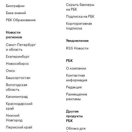
Скрыть баннеры
Биографии
на РБК
База знаний
Подписка на РБК
РБК Образование
Корпоративная
подписка
Новости
регионов
Уведомления
Санкт-Петербург
RSS Новости
и область
Екатеринбург
РБК
Новосибирск
О компании
Омск
Контактная
Башкортостан
информация
Вологодская
Редакция
область
Размещение
Калининград
рекламы
Краснодарский
край
Другие
Нижний
продукты
Новгород
РБК
Пермский край
Облако для