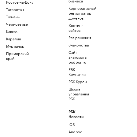
бизнеса
Ростов-на-Дону
Корпоративный
Татарстан
регистратор
Тюмень
доменов
Черноземье
Хостинг
сайтов
Кавказ
Рег.решения
Карелия
Знакомства
Мурманск
Сайт
Приморский
знакомств
край
podbor.ru
РБК
Компании
РБК Курсы
Школа
управления
РБК
РБК
Новости
iOS
Android