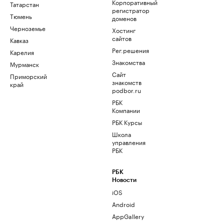
Корпоративный
Татарстан
регистратор
Тюмень
доменов
Черноземье
Хостинг
сайтов
Кавказ
Рег.решения
Карелия
Знакомства
Мурманск
Сайт
Приморский
знакомств
край
podbor.ru
РБК
Компании
РБК Курсы
Школа
управления
РБК
РБК
Новости
iOS
Android
AppGallery