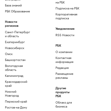
на РБК
База знаний
Подписка на РБК
РБК Образование
Корпоративная
подписка
Новости
регионов
Уведомления
Санкт-Петербург
RSS Новости
и область
Екатеринбург
РБК
Новосибирск
О компании
Омск
Контактная
Башкортостан
информация
Вологодская
Редакция
область
Размещение
Калининград
рекламы
Краснодарский
край
Другие
Нижний
продукты
Новгород
РБК
Пермский край
Облако для
бизнеса
Ростов-на-Дону