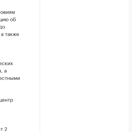
ловиям
цию об
до
 а также
еских
, а
вестными
центр
т 2