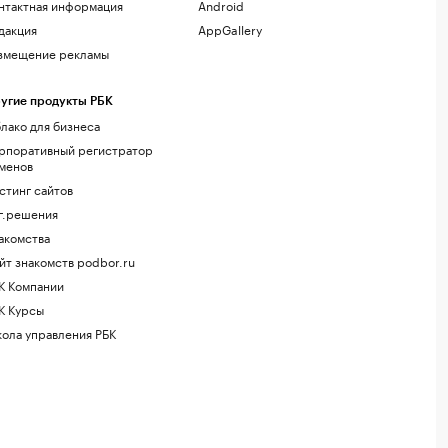
нтактная информация
Android
дакция
AppGallery
змещение рекламы
угие продукты РБК
лако для бизнеса
рпоративный регистратор
менов
стинг сайтов
г.решения
акомства
йт знакомств podbor.ru
К Компании
К Курсы
ола управления РБК