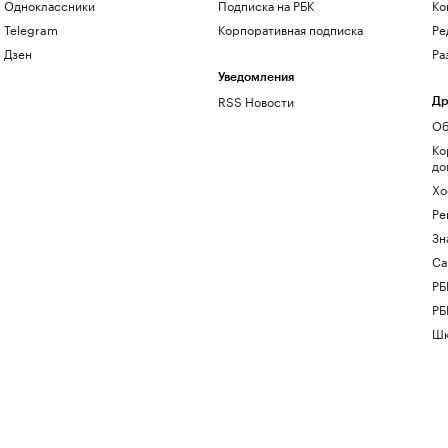
Одноклассники
Подписка на РБК
Ко
Telegram
Корпоративная подписка
Ре
Дзен
Ра
Уведомления
RSS Новости
Др
Об
Ко
до
Хо
Ре
Зн
Са
РБ
РБ
Шк