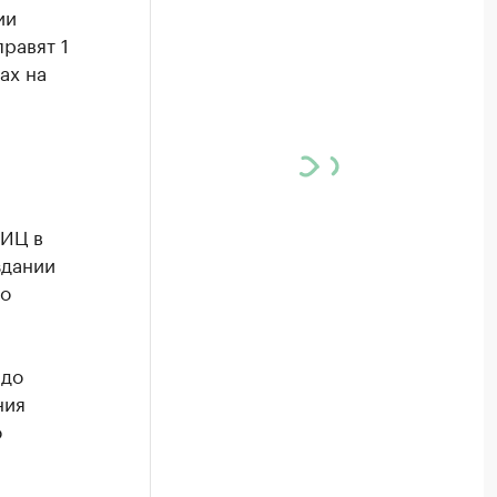
ии
равят 1
ах на
ТИЦ в
здании
го
 до
ния
о