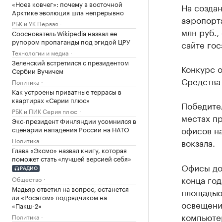
«Ноев ковчег»: почему в восточной
На созда
Арктике эволюция шла непрерывно
аэропорта
РБК и УК Первая
млн руб.
Сооснователь Wikipedia назвал ее
рупором пропаганды под эгидой ЦРУ
сайте гос
Технологии и медиа
Зеленский встретился с президентом
Конкурс 
Сербии Вучичем
Средства
Политика
Как устроены приватные террасы в
квартирах «Серии плюс»
Победите
РБК и ПИК Серия плюс
местах пр
Экс-президент Финляндии усомнился в
офисов н
сценарии нападения России на НАТО
Политика
вокзала.
Глава «Эксмо» назвал книгу, которая
поможет стать «лучшей версией себя»
Офисы дол
РАДИО
конца го
Общество
Мадьяр ответил на вопрос, останется
площадью
ли «Росатом» подрядчиком на
освещени
«Пакш-2»
компьюте
Политика