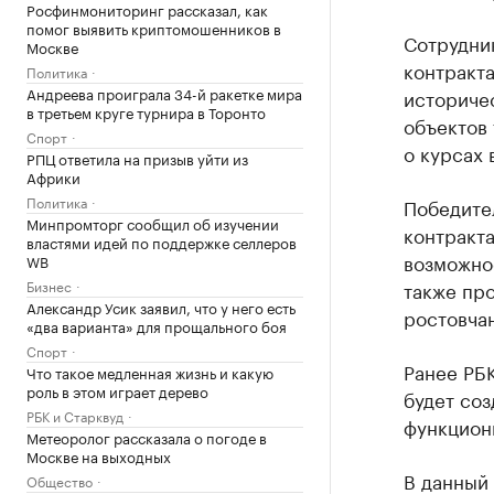
Росфинмониторинг рассказал, как
помог выявить криптомошенников в
Сотрудни
Москве
контракт
Политика
Андреева проиграла 34-й ракетке мира
историчес
в третьем круге турнира в Торонто
объектов 
Спорт
о курсах
РПЦ ответила на призыв уйти из
Африки
Политика
Победител
Минпромторг сообщил об изучении
контракта
властями идей по поддержке селлеров
возможно
WB
Бизнес
также про
Александр Усик заявил, что у него есть
ростовча
«два варианта» для прощального боя
Спорт
Ранее РБ
Что такое медленная жизнь и какую
роль в этом играет дерево
будет соз
РБК и Старквуд
функциони
Метеоролог рассказала о погоде в
Москве на выходных
В данный 
Общество