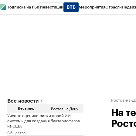
Подписка на РБК
Инвестиции
Мероприятия
Отрасли
Недви
РБК Курсы
РБК Life
Тренды
Визионеры
Национальные проекты
Горо
Спецпроекты СПб
Конференции СПб
Спецпроекты
Проверка конт
Ростов-на-Д
Все новости
Ростов-на-Дону
Весь мир
На т
Ученые оценили риски новой ИИ-
системы для создания бактериофагов
Росто
из США
Общество