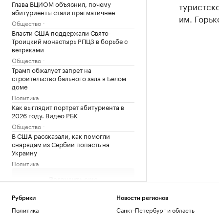
Глава ВЦИОМ объяснил, почему
туристск
абитуриенты стали прагматичнее
им. Горьк
Общество
Власти США поддержали Свято-
Троицкий монастырь РПЦЗ в борьбе с
ветряками
Общество
Трамп обжалует запрет на
строительство бального зала в Белом
доме
Политика
Как выглядит портрет абитуриента в
2026 году. Видео РБК
Общество
В США рассказали, как помогли
снарядам из Сербии попасть на
Украину
Политика
Загрузить еще
Рубрики
Новости регионов
Политика
Санкт-Петербург и область