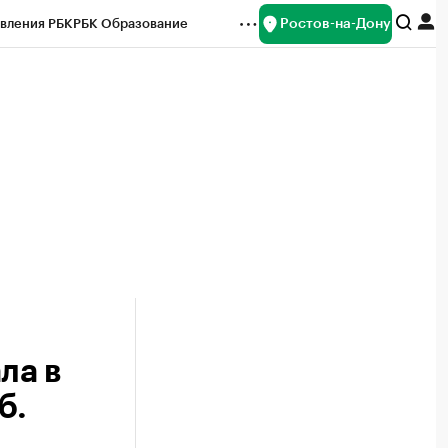
Ростов-на-Дону
вления РБК
РБК Образование
редитные рейтинги
Франшизы
Газета
ок наличной валюты
ла в
б.