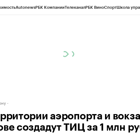
жимость
Autonews
РБК Компании
Телеканал
РБК Вино
Спорт
Школа упра
д
Стиль
Крипто
РБК Бизнес-среда
Дискуссионный клуб
Исследования
К
рагентов
Политика
Экономика
Бизнес
Технологии и медиа
Финансы
Рын
ону
ерритории аэропорта и вокза
ве создадут ТИЦ за 1 млн ру