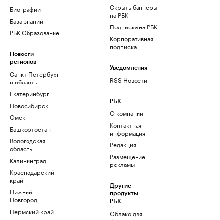
Скрыть баннеры
Биографии
на РБК
База знаний
Подписка на РБК
РБК Образование
Корпоративная
подписка
Новости
регионов
Уведомления
Санкт-Петербург
RSS Новости
и область
Екатеринбург
РБК
Новосибирск
О компании
Омск
Контактная
Башкортостан
информация
Вологодская
Редакция
область
Размещение
Калининград
рекламы
Краснодарский
край
Другие
Нижний
продукты
Новгород
РБК
Пермский край
Облако для