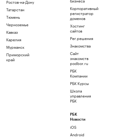
бизнеса
Ростов-на-Дону
Корпоративный
Татарстан
регистратор
Тюмень
доменов
Черноземье
Хостинг
сайтов
Кавказ
Рег.решения
Карелия
Знакомства
Мурманск
Сайт
Приморский
знакомств
край
podbor.ru
РБК
Компании
РБК Курсы
Школа
управления
РБК
РБК
Новости
iOS
Android