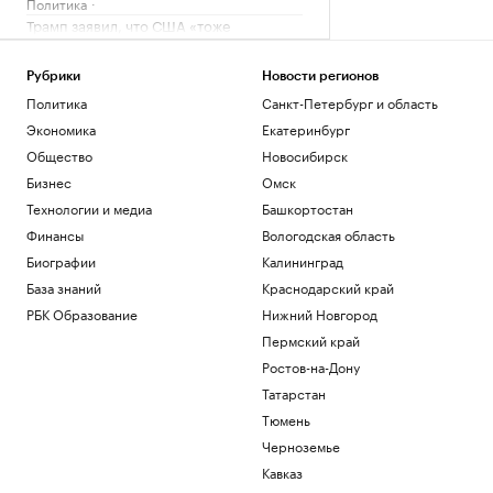
Политика
Трамп заявил, что США «тоже
нуждаются» в ракетах для Patriot
Политика
Рубрики
Новости регионов
Reuters сообщил о серии кибератак на
Политика
Санкт-Петербург и область
крупнейшие финансовые компании
США
Экономика
Екатеринбург
Новая категория
Общество
Новосибирск
Трамп подписал указы,
Бизнес
Омск
ограничивающие право на
Технологии и медиа
Башкортостан
гражданство по рождению
Финансы
Вологодская область
Политика
В Пензенской области ввели план
Биографии
Калининград
«Ковер»
База знаний
Краснодарский край
Политика
РБК Образование
Нижний Новгород
Четыре человека погибли при взрыве в
автобусе в Сирии
Пермский край
Общество
Ростов-на-Дону
Татарстан
Загрузить еще
Тюмень
Черноземье
Кавказ