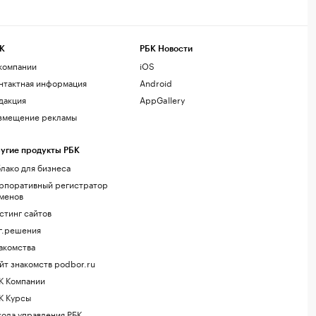
К
РБК Новости
компании
iOS
нтактная информация
Android
дакция
AppGallery
змещение рекламы
угие продукты РБК
лако для бизнеса
рпоративный регистратор
менов
стинг сайтов
г.решения
акомства
йт знакомств podbor.ru
К Компании
К Курсы
ола управления РБК