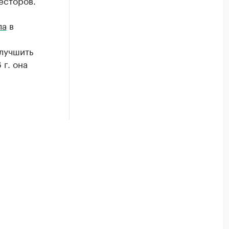
есторов.
ла
в
улучшить
г. она