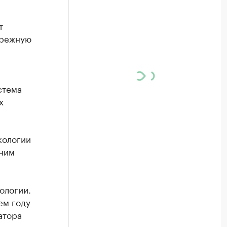
т
брежную
стема
х
кологии
 ним
кологии.
ем году
атора