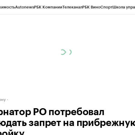
жимость
Autonews
РБК Компании
Телеканал
РБК Вино
Спорт
Школа упра
д
Стиль
Крипто
РБК Бизнес-среда
Дискуссионный клуб
Исследования
К
рагентов
Политика
Экономика
Бизнес
Технологии и медиа
Финансы
Рын
ону
рнатор РО потребовал
юдать запрет на прибрежну
ройку