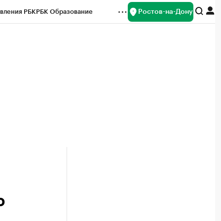
Ростов-на-Дону
вления РБК
РБК Образование
редитные рейтинги
Франшизы
Газета
ок наличной валюты
ю