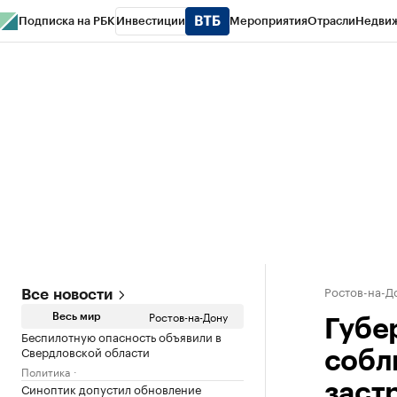
Подписка на РБК
Инвестиции
Мероприятия
Отрасли
Недви
РБК Курсы
РБК Life
Тренды
Визионеры
Национальные проекты
Горо
Спецпроекты СПб
Конференции СПб
Спецпроекты
Проверка конт
Ростов-на-Д
Все новости
Ростов-на-Дону
Весь мир
Губе
Беспилотную опасность объявили в
Свердловской области
собл
Политика
Синоптик допустил обновление
заст