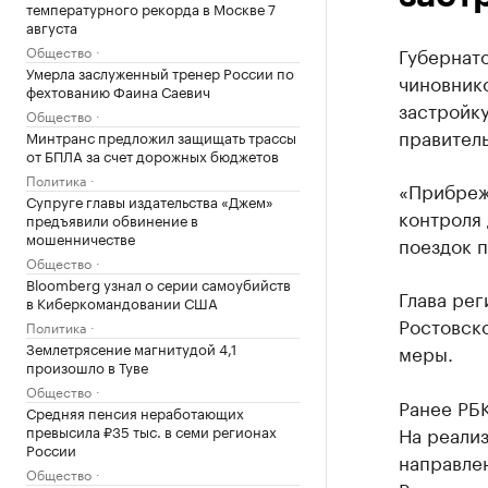
температурного рекорда в Москве 7
августа
Общество
Губернато
Умерла заслуженный тренер России по
чиновник
фехтованию Фаина Саевич
застройку
Общество
правитель
Минтранс предложил защищать трассы
от БПЛА за счет дорожных бюджетов
Политика
«Прибреж
Супруге главы издательства «Джем»
контроля 
предъявили обвинение в
мошенничестве
поездок п
Общество
Bloomberg узнал о серии самоубийств
Глава ре
в Киберкомандовании США
Ростовско
Политика
Землетрясение магнитудой 4,1
меры.
произошло в Туве
Общество
Ранее РБ
Средняя пенсия неработающих
превысила ₽35 тыс. в семи регионах
На реали
России
направлен
Общество