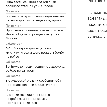
Ростовско
США ввели санкции в отношении
военного атташе Кубы в России
Политика
Напомним,
Власти Венесуэлы и оппозиция начали
ТОП-10 с
переговоры спустя неделю задержки
находится
Политика
свои пози
Прощание с олимпийским чемпионом
Иваном Едешко пройдет 7 августа в
занимала 
Москве
Общество
В США в аэропорту задержали
мужчину, угрожавшего взорвать бомбу
на рейсе
Общество
Во Внуково предупредили о задержках
рейсов из-за грозы
Общество
В Саудовской Аравии сообщили об 11
пострадавших при атаках хуситов
Политика
В Турции заявили, что Европа
потребовала подтверждать
происхождение газа