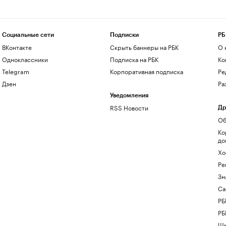
Социальные сети
Подписки
РБ
ВКонтакте
Скрыть баннеры на РБК
О 
Одноклассники
Подписка на РБК
Ко
Telegram
Корпоративная подписка
Ре
Дзен
Ра
Уведомления
RSS Новости
Др
Об
Ко
до
Хо
Ре
Зн
Са
РБ
РБ
Шк