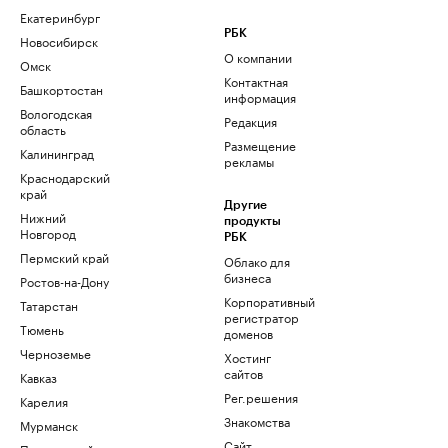
Екатеринбург
РБК
Новосибирск
О компании
Омск
Контактная
Башкортостан
информация
Вологодская
Редакция
область
Размещение
Калининград
рекламы
Краснодарский
край
Другие
Нижний
продукты
Новгород
РБК
Пермский край
Облако для
бизнеса
Ростов-на-Дону
Корпоративный
Татарстан
регистратор
Тюмень
доменов
Черноземье
Хостинг
сайтов
Кавказ
Рег.решения
Карелия
Знакомства
Мурманск
Сайт