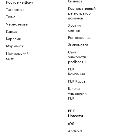
бизнеса
Ростов-на-Дону
Корпоративный
Татарстан
регистратор
Тюмень
доменов
Черноземье
Хостинг
сайтов
Кавказ
Рег.решения
Карелия
Знакомства
Мурманск
Сайт
Приморский
знакомств
край
podbor.ru
РБК
Компании
РБК Курсы
Школа
управления
РБК
РБК
Новости
iOS
Android