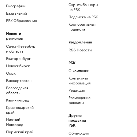
Скрыть баннеры
Биографии
на РБК
База знаний
Подписка на РБК
РБК Образование
Корпоративная
подписка
Новости
регионов
Уведомления
Санкт-Петербург
RSS Новости
и область
Екатеринбург
РБК
Новосибирск
О компании
Омск
Контактная
Башкортостан
информация
Вологодская
Редакция
область
Размещение
Калининград
рекламы
Краснодарский
край
Другие
Нижний
продукты
Новгород
РБК
Пермский край
Облако для