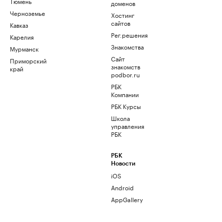
Тюмень
доменов
Черноземье
Хостинг
сайтов
Кавказ
Рег.решения
Карелия
Знакомства
Мурманск
Сайт
Приморский
знакомств
край
podbor.ru
РБК
Компании
РБК Курсы
Школа
управления
РБК
РБК
Новости
iOS
Android
AppGallery