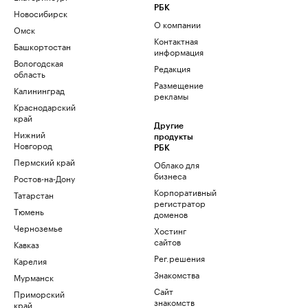
РБК
Новосибирск
О компании
Омск
Контактная
Башкортостан
информация
Вологодская
Редакция
область
Размещение
Калининград
рекламы
Краснодарский
край
Другие
Нижний
продукты
Новгород
РБК
Пермский край
Облако для
бизнеса
Ростов-на-Дону
Корпоративный
Татарстан
регистратор
Тюмень
доменов
Черноземье
Хостинг
сайтов
Кавказ
Рег.решения
Карелия
Знакомства
Мурманск
Сайт
Приморский
знакомств
край