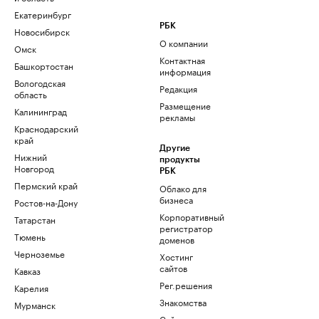
Екатеринбург
РБК
Новосибирск
О компании
Омск
Контактная
Башкортостан
информация
Вологодская
Редакция
область
Размещение
Калининград
рекламы
Краснодарский
край
Другие
Нижний
продукты
Новгород
РБК
Пермский край
Облако для
бизнеса
Ростов-на-Дону
Корпоративный
Татарстан
регистратор
Тюмень
доменов
Черноземье
Хостинг
сайтов
Кавказ
Рег.решения
Карелия
Знакомства
Мурманск
Сайт