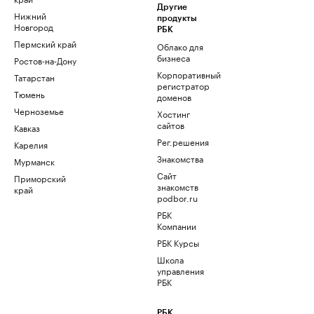
Другие
Нижний
продукты
Новгород
РБК
Пермский край
Облако для
бизнеса
Ростов-на-Дону
Корпоративный
Татарстан
регистратор
Тюмень
доменов
Черноземье
Хостинг
сайтов
Кавказ
Рег.решения
Карелия
Знакомства
Мурманск
Сайт
Приморский
знакомств
край
podbor.ru
РБК
Компании
РБК Курсы
Школа
управления
РБК
РБК