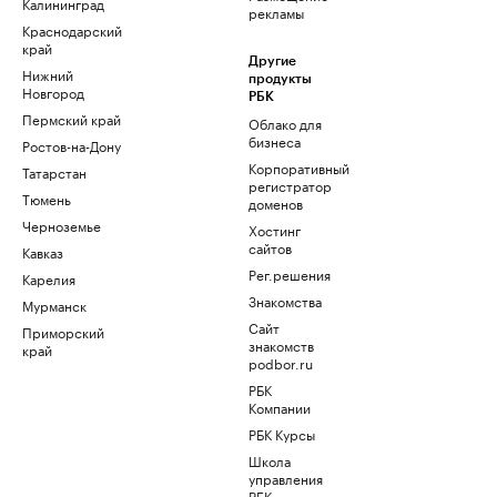
Калининград
рекламы
Краснодарский
край
Другие
Нижний
продукты
Новгород
РБК
Пермский край
Облако для
бизнеса
Ростов-на-Дону
Корпоративный
Татарстан
регистратор
Тюмень
доменов
Черноземье
Хостинг
сайтов
Кавказ
Рег.решения
Карелия
Знакомства
Мурманск
Сайт
Приморский
знакомств
край
podbor.ru
РБК
Компании
РБК Курсы
Школа
управления
РБК