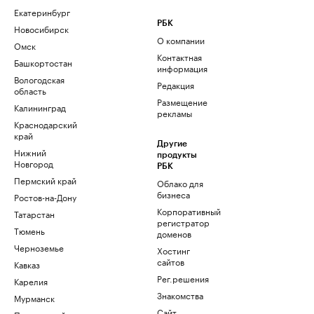
Екатеринбург
РБК
Новосибирск
О компании
Омск
Контактная
Башкортостан
информация
Вологодская
Редакция
область
Размещение
Калининград
рекламы
Краснодарский
край
Другие
Нижний
продукты
Новгород
РБК
Пермский край
Облако для
бизнеса
Ростов-на-Дону
Корпоративный
Татарстан
регистратор
Тюмень
доменов
Черноземье
Хостинг
сайтов
Кавказ
Рег.решения
Карелия
Знакомства
Мурманск
Сайт