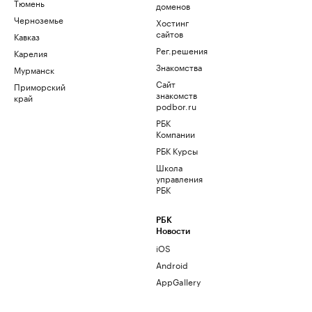
Тюмень
доменов
Черноземье
Хостинг
сайтов
Кавказ
Рег.решения
Карелия
Знакомства
Мурманск
Сайт
Приморский
знакомств
край
podbor.ru
РБК
Компании
РБК Курсы
Школа
управления
РБК
РБК
Новости
iOS
Android
AppGallery