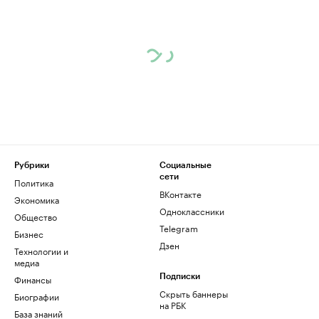
Рубрики
Социальные
сети
Политика
ВКонтакте
Экономика
Одноклассники
Общество
Telegram
Бизнес
Дзен
Технологии и
медиа
Финансы
Подписки
Скрыть баннеры
Биографии
на РБК
База знаний