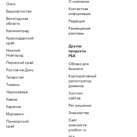
О компании
Омск
Контактная
Башкортостан
информация
Вологодская
Редакция
область
Размещение
Калининград
рекламы
Краснодарский
край
Другие
Нижний
продукты
Новгород
РБК
Пермский край
Облако для
бизнеса
Ростов-на-Дону
Корпоративный
Татарстан
регистратор
Тюмень
доменов
Черноземье
Хостинг
сайтов
Кавказ
Рег.решения
Карелия
Знакомства
Мурманск
Сайт
Приморский
знакомств
край
podbor.ru
РБК