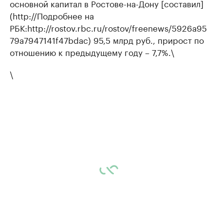
основной капитал в Ростове-на-Дону [составил]
(http://Подробнее на
РБК:http://rostov.rbc.ru/rostov/freenews/5926a95
79a7947141f47bdac) 95,5 млрд руб., прирост по
отношению к предыдущему году – 7,7%.\
\