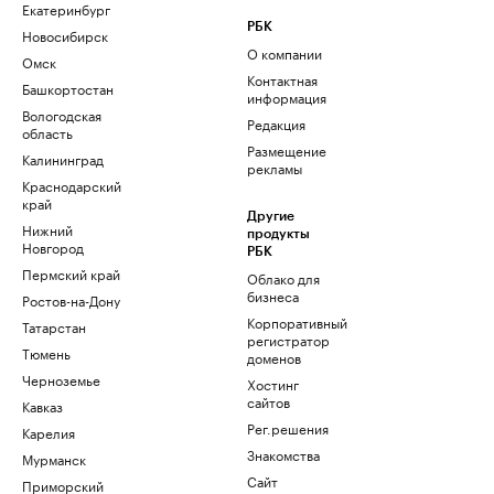
Екатеринбург
РБК
Новосибирск
О компании
Омск
Контактная
Башкортостан
информация
Вологодская
Редакция
область
Размещение
Калининград
рекламы
Краснодарский
край
Другие
Нижний
продукты
Новгород
РБК
Пермский край
Облако для
бизнеса
Ростов-на-Дону
Корпоративный
Татарстан
регистратор
Тюмень
доменов
Черноземье
Хостинг
сайтов
Кавказ
Рег.решения
Карелия
Знакомства
Мурманск
Сайт
Приморский