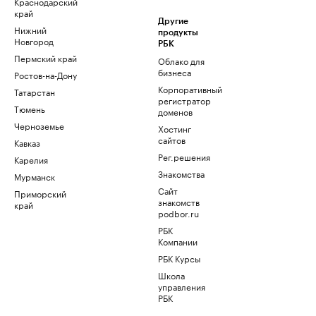
Краснодарский
край
Другие
Нижний
продукты
Новгород
РБК
Пермский край
Облако для
бизнеса
Ростов-на-Дону
Корпоративный
Татарстан
регистратор
Тюмень
доменов
Черноземье
Хостинг
сайтов
Кавказ
Рег.решения
Карелия
Знакомства
Мурманск
Сайт
Приморский
знакомств
край
podbor.ru
РБК
Компании
РБК Курсы
Школа
управления
РБК