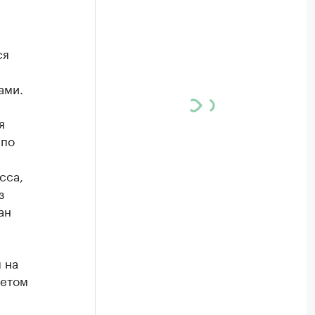
ся
ами.
я
 по
сса,
з
ан
 на
четом