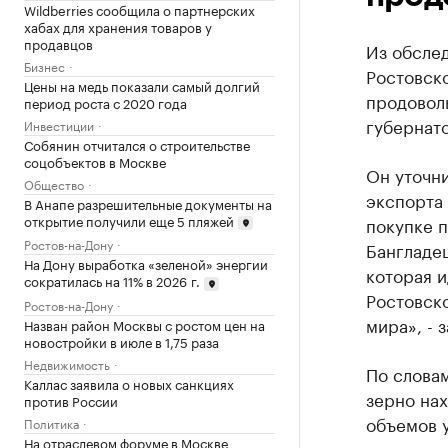
Wildberries сообщила о партнерских
хабах для хранения товаров у
продавцов
Из обсле
Бизнес
Ростовск
Цены на медь показали самый долгий
продовол
период роста с 2020 года
губернато
Инвестиции
Собянин отчитался о строительстве
соцобъектов в Москве
Он уточни
Общество
экспорта
В Анапе разрешительные документы на
открытие получили еще 5 пляжей
покупке п
Ростов-на-Дону
Бангладеш
На Дону выработка «зеленой» энергии
которая и
сократилась на 11% в 2026 г.
Ростовско
Ростов-на-Дону
мира», - 
Назван район Москвы с ростом цен на
новостройки в июле в 1,75 раза
Недвижимость
По словам
Каллас заявила о новых санкциях
зерно нах
против России
объемов 
Политика
На отраслевом форуме в Москве