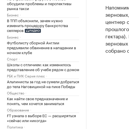
обсудили проблемы и перспективы
Напомним
рынка такси
зерновых,
Бизнес
В ТПП объяснили, зачем нужно
центнер с
изменить процедуру банкротства
прошлого 
селлеров
РАДИО
гектара).
Бизнес
зерновых 
Футболисту сборной Англии
предъявили обвинение в нападении в
собрано о
ночном клубе
Спорт
Школы с отличием: как изменилось
представление об учебе рядом с домом
РБК и ПИК Серия плюс
Альпинисты за год не сумели добраться
до тела Наговициной на пике Победы
Общество
Как найти свое предназначение и
понять, чем хочется заниматься
Образование
FT узнала о выборе ЕС — расширяться
«сейчас или никогда»
Политика