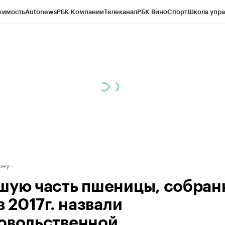
жимость
Autonews
РБК Компании
Телеканал
РБК Вино
Спорт
Школа упра
д
Стиль
Крипто
РБК Бизнес-среда
Дискуссионный клуб
Исследования
К
рагентов
Политика
Экономика
Бизнес
Технологии и медиа
Финансы
Рын
ону
шую часть пшеницы, собран
в 2017г. назвали
овольственной