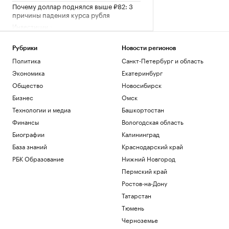
Почему доллар поднялся выше ₽82: 3
причины падения курса рубля
Инвестиции
Путин провел оперативное совещание
с членами Совбеза
Рубрики
Новости регионов
Политика
Политика
Санкт-Петербург и область
Путин поговорил по телефону с
Экономика
Екатеринбург
президентом ОАЭ
Общество
Новосибирск
Политика
Как выход на фондовый рынок изменил
Бизнес
Омск
компании малого бизнеса
Технологии и медиа
Башкортостан
РБК и МСП Банк
Финансы
Вологодская область
В обмелевшем Дунае показался
Биографии
Калининград
фундамент моста времен Римской
империи. Фото
База знаний
Краснодарский край
Общество
РБК Образование
Нижний Новгород
Пермский край
Загрузить еще
Ростов-на-Дону
Татарстан
Тюмень
Черноземье