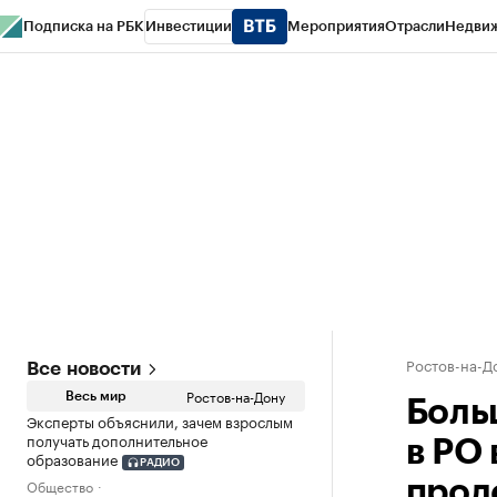
Подписка на РБК
Инвестиции
Мероприятия
Отрасли
Недви
РБК Курсы
РБК Life
Тренды
Визионеры
Национальные проекты
Горо
Спецпроекты СПб
Конференции СПб
Спецпроекты
Проверка конт
Ростов-на-Д
Все новости
Ростов-на-Дону
Весь мир
Боль
Эксперты объяснили, зачем взрослым
получать дополнительное
в РО 
образование
РАДИО
Общество
прод