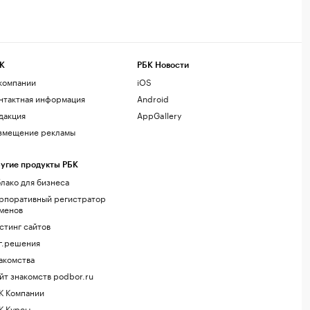
К
РБК Новости
компании
iOS
нтактная информация
Android
дакция
AppGallery
змещение рекламы
угие продукты РБК
лако для бизнеса
рпоративный регистратор
менов
стинг сайтов
г.решения
акомства
йт знакомств podbor.ru
К Компании
К Курсы