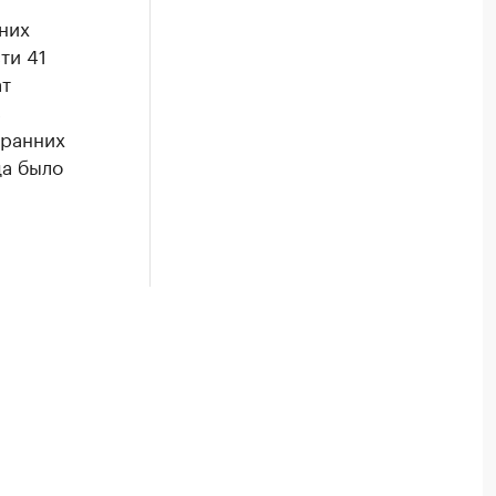
них
ти 41
ат
с
 ранних
да было