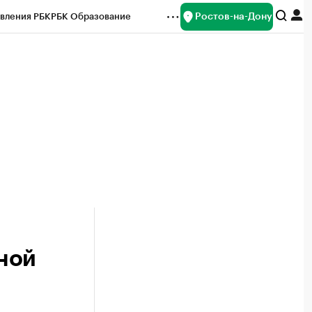
Ростов-на-Дону
вления РБК
РБК Образование
редитные рейтинги
Франшизы
Газета
ок наличной валюты
ной