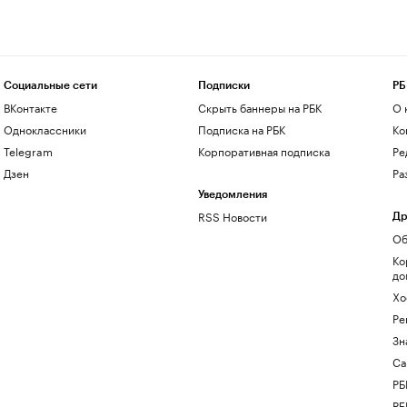
Социальные сети
Подписки
РБ
ВКонтакте
Скрыть баннеры на РБК
О 
Одноклассники
Подписка на РБК
Ко
Telegram
Корпоративная подписка
Ре
Дзен
Ра
Уведомления
RSS Новости
Др
Об
Ко
до
Хо
Ре
Зн
Са
РБ
РБ