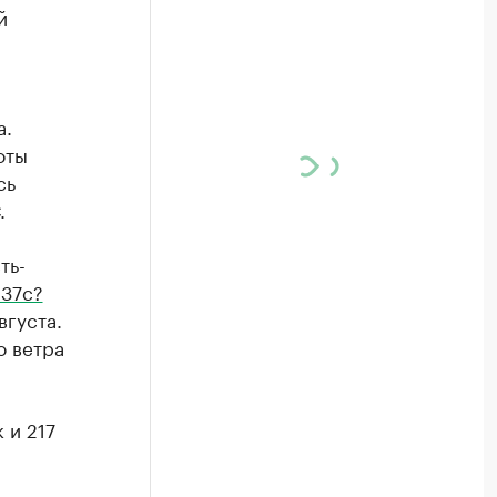
й
а.
оты
сь
.
ть-
837c?
вгуста.
о ветра
 и 217