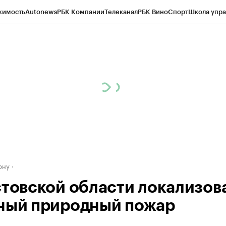
жимость
Autonews
РБК Компании
Телеканал
РБК Вино
Спорт
Школа упра
д
Стиль
Крипто
РБК Бизнес-среда
Дискуссионный клуб
Исследования
К
рагентов
Политика
Экономика
Бизнес
Технологии и медиа
Финансы
Рын
ону
стовской области локализов
ный природный пожар