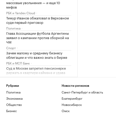
массовые увольнения — и еще 10
мифов
РБК и Yandex Cloud
Тимур Иванов обжаловал в Верховном
суде первый приговор
Политика
Глава Ассоциации футбола Аргентины
заявил о кампании против сборной на
ЧМ
Спорт
Зачем малому и среднему бизнесу
облигации и что важно знать о бирже
РБК и МСП Банк
Суд в Москве запретил пенсионерке
держать в квартире каймана и удава
Общество
Партия «Яблоко» ответила на
Рубрики
Новости регионов
заявление о подаче иска о снятии с
Политика
Санкт-Петербург и область
выборов
Политика
Экономика
Екатеринбург
От BWM-хамелеона до перехватчика
Общество
Новосибирск
Ford. Какие машины показали в новом
Бизнес
Омск
«Человеке-пауке»