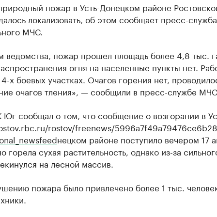
природный пожар в Усть-Донецком районе Ростовско
далось локализовать, об этом сообщает пресс-служба
ьного МЧС.
 ведомства, пожар прошел площадь более 4,8 тыс. г
аспространения огня на населенные пункты нет. Раб
 4-х боевых участках. Очагов горения нет, проводило
ние очагов тления», — сообщили в пресс-службе МЧС
 Юг сообщал о том, что сообщение о возгорании в Ус
/rostov.rbc.ru/rostov/freenews/5996a7f49a79476ce6b2
onal_newsfeed
нецком районе поступило вечером 17 а
о горела сухая растительность, однако из-за сильног
екинулся на лесной массив.
ушению пожара было привлечено более 1 тыс. человек
хники.