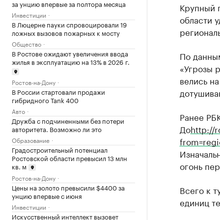
за унцию впервые за полтора месяца
Крупный 
Инвестиции
области у
В Люцерне пауки спровоцировали 19
регионал
ложных вызовов пожарных к мосту
Общество
В Ростове ожидают увеличения ввода
По данным
жилья в эксплуатацию на 13% в 2026 г.
«Угрозы р
велись на
Ростов-на-Дону
дотушива
В России стартовали продажи
гибридного Tank 400
Авто
Ранее РБК
Дружба с подчиненными без потери
До
http:/
авторитета. Возможно ли это
from=regi
Образование
Градостроительный потенциал
Изначальн
Ростовской области превысил 13 млн
огонь пер
кв. м
Ростов-на-Дону
Цены на золото превысили $4400 за
Всего к т
унцию впервые с июня
единиц те
Инвестиции
Искусственный интеллект вызовет