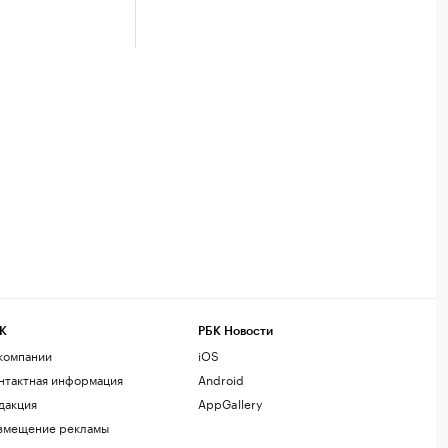
К
РБК Новости
компании
iOS
нтактная информация
Android
дакция
AppGallery
змещение рекламы