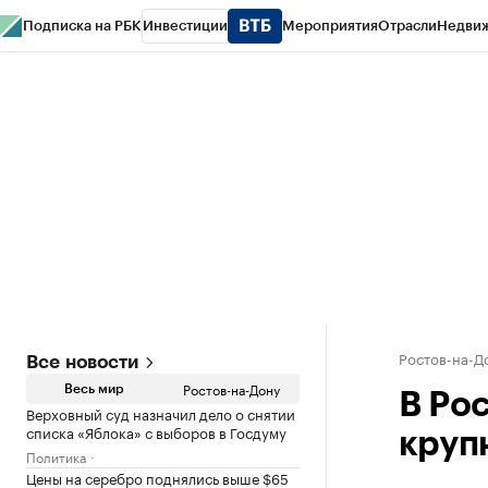
Подписка на РБК
Инвестиции
Мероприятия
Отрасли
Недви
РБК Курсы
РБК Life
Тренды
Визионеры
Национальные проекты
Горо
Спецпроекты СПб
Конференции СПб
Спецпроекты
Проверка конт
Ростов-на-Д
Все новости
Ростов-на-Дону
Весь мир
В Ро
Верховный суд назначил дело о снятии
списка «Яблока» с выборов в Госдуму
круп
Политика
Цены на серебро поднялись выше $65