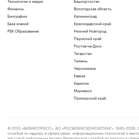
Технологии и медиа
Башкортостан
Авто
Стал известен окончательный состав
Финансы
Вологодская область
юниоров на этап Гран-при ISU в Китае
Биографии
Калининград
Спорт
База знаний
Краснодарский край
Регбийный клуб из Франции подвергся
РБК Образование
Нижний Новгород
кибератаке
Пермский край
Спорт
Жизнь с видом на пруд или реку:
Ростов-на-Дону
подборка жилья у набережных и
Татарстан
пляжей
Тюмень
РБК и ПИК Серия плюс
Черноземье
В Железногорске ввели режим ЧС из-за
отсутствия воды
Кавказ
Общество
Карелия
«Аэрофлот» назвал дату
Мурманск
возобновления ежедневных рейсов в
Абу-Даби
Приморский край
Общество
Загрузить еще
© ООО «БИЗНЕСПРЕСС», АО «РОСБИЗНЕСКОНСАЛТИНГ», 1995–2026. Сообщ
службой по надзору в сфере связи, информационных технологий и масс
массовой информации выдано Федеральной службой по надзору в сфере