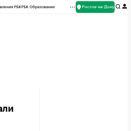
Ростов-на-Дону
вления РБК
РБК Образование
редитные рейтинги
Франшизы
Газета
ок наличной валюты
али