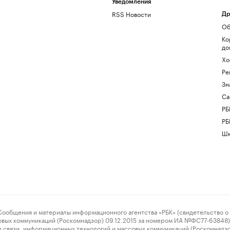
Уведомления
RSS Новости
Др
Об
Ко
до
Хо
Ре
Зн
Са
РБ
РБ
Шк
ения и материалы информационного агентства «РБК» (свидетельство о 
овых коммуникаций (Роскомнадзор) 09.12.2015 за номером ИА №ФС77-63848) 
 связи, информационных технологий и массовых коммуникаций (Роскомнадз