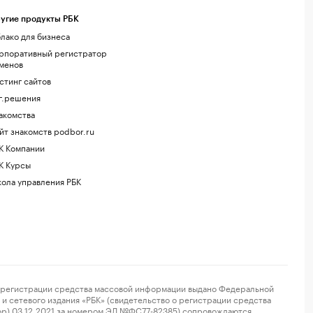
угие продукты РБК
лако для бизнеса
рпоративный регистратор
менов
стинг сайтов
г.решения
акомства
йт знакомств podbor.ru
К Компании
К Курсы
ола управления РБК
регистрации средства массовой информации выдано Федеральной
и сетевого издания «РБК» (свидетельство о регистрации средства
ор) 03.12.2021 за номером ЭЛ №ФС77-82385) сопровождаются