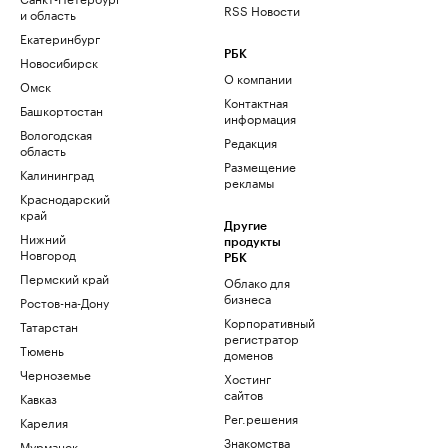
RSS Новости
и область
Екатеринбург
РБК
Новосибирск
О компании
Омск
Контактная
Башкортостан
информация
Вологодская
Редакция
область
Размещение
Калининград
рекламы
Краснодарский
край
Другие
Нижний
продукты
Новгород
РБК
Пермский край
Облако для
бизнеса
Ростов-на-Дону
Корпоративный
Татарстан
регистратор
Тюмень
доменов
Черноземье
Хостинг
сайтов
Кавказ
Рег.решения
Карелия
Знакомства
Мурманск