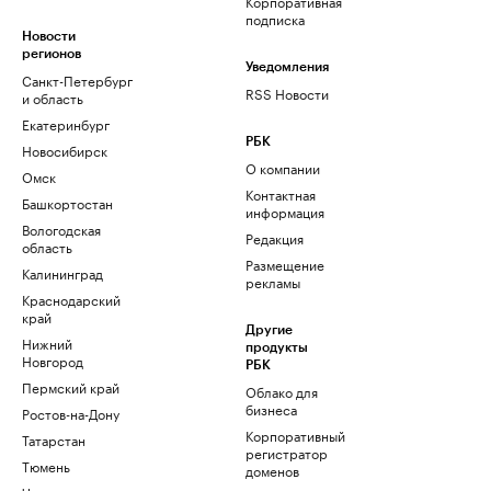
Корпоративная
подписка
Новости
регионов
Уведомления
Санкт-Петербург
RSS Новости
и область
Екатеринбург
РБК
Новосибирск
О компании
Омск
Контактная
Башкортостан
информация
Вологодская
Редакция
область
Размещение
Калининград
рекламы
Краснодарский
край
Другие
Нижний
продукты
Новгород
РБК
Пермский край
Облако для
бизнеса
Ростов-на-Дону
Корпоративный
Татарстан
регистратор
Тюмень
доменов