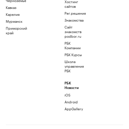
Черноземье
Хостинг
сайтов
Кавказ
Рег.решения
Карелия
Знакомства
Мурманск
Сайт
Приморский
знакомств
край
podbor.ru
РБК
Компании
РБК Курсы
Школа
управления
РБК
РБК
Новости
iOS
Android
AppGallery