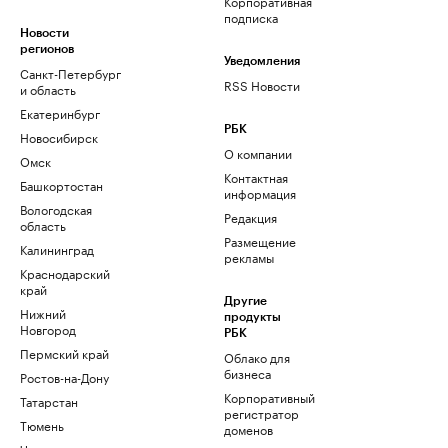
Корпоративная
подписка
Новости
регионов
Уведомления
Санкт-Петербург
RSS Новости
и область
Екатеринбург
РБК
Новосибирск
О компании
Омск
Контактная
Башкортостан
информация
Вологодская
Редакция
область
Размещение
Калининград
рекламы
Краснодарский
край
Другие
Нижний
продукты
Новгород
РБК
Пермский край
Облако для
бизнеса
Ростов-на-Дону
Корпоративный
Татарстан
регистратор
Тюмень
доменов