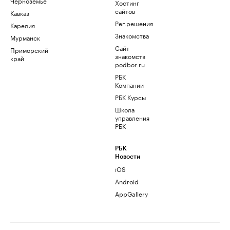
Черноземье
Хостинг
сайтов
Кавказ
Рег.решения
Карелия
Знакомства
Мурманск
Сайт
Приморский
знакомств
край
podbor.ru
РБК
Компании
РБК Курсы
Школа
управления
РБК
РБК
Новости
iOS
Android
AppGallery