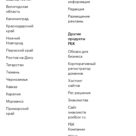
информация
Вологодская
Редакция
область
Размещение
Калининград
рекламы
Краснодарский
край
Другие
Нижний
продукты
Новгород
РБК
Пермский край
Облако для
бизнеса
Ростов-на-Дону
Корпоративный
Татарстан
регистратор
Тюмень
доменов
Черноземье
Хостинг
сайтов
Кавказ
Рег.решения
Карелия
Знакомства
Мурманск
Сайт
Приморский
знакомств
край
podbor.ru
РБК
Компании
РБК Курсы