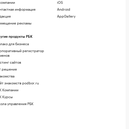
компании
iOS
нтактная информация
Android
дакция
AppGallery
змещение рекламы
угие продукты РБК
лако для бизнеса
рпоративный регистратор
менов
стинг сайтов
г.решения
акомства
йт знакомств podbor.ru
К Компании
К Курсы
ола управления РБК