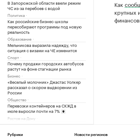
В Запорожской области ввели режим
Как
сооб
ЧС из-за перебоев с водой
крупных 
Политика
финансовы
Как российские бизнес-школы
пересобирают программы под новую
реальность
Образование
Мельникова выразила надежду, что
ситуация с визами на ЧЕ изменится
Спорт
Почему продажи городских автобусов
растут на фоне стагнации рынка
Бизнес
«Веселый молочник» Джастас Уолкер
рассказал о скором выдворении из
России
Общество
Перевозки контейнеров на СКЖД в
июле выросли почти на 7%
Ростов-на-Дону
На станции метро «Смоленская»
начали реставрацию облицовки
путевых стен
Рубрики
Новости регионов