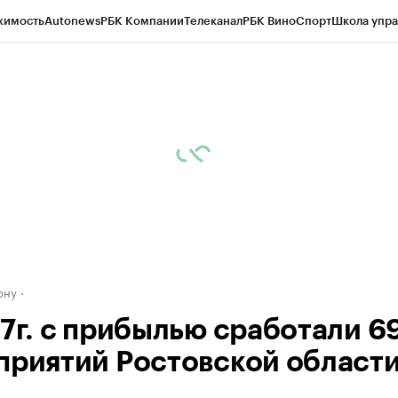
жимость
Autonews
РБК Компании
Телеканал
РБК Вино
Спорт
Школа упра
д
Стиль
Крипто
РБК Бизнес-среда
Дискуссионный клуб
Исследования
К
рагентов
Политика
Экономика
Бизнес
Технологии и медиа
Финансы
Рын
ону
17г. с прибылью сработали 6
приятий Ростовской област