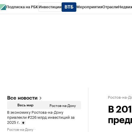
Подписка на РБК
Инвестиции
Мероприятия
Отрасли
Недви
РБК Курсы
РБК Life
Тренды
Визионеры
Национальные проекты
Горо
Спецпроекты СПб
Конференции СПб
Спецпроекты
Проверка конт
Ростов-на-Д
Все новости
Ростов-на-Дону
Весь мир
В 20
В экономику Ростова-на-Дону
привлекли ₽226 млрд инвестиций за
пред
2025 г.
Ростов-на-Дону