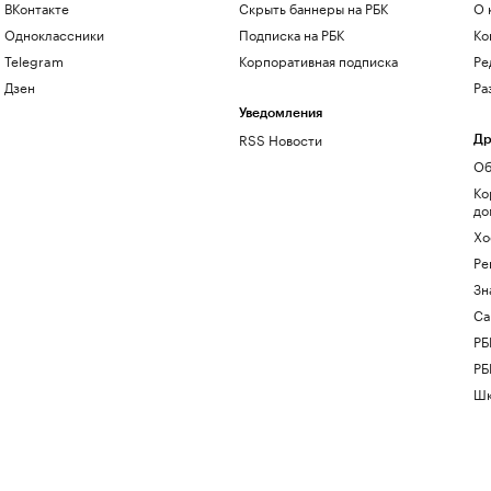
ВКонтакте
Скрыть баннеры на РБК
О 
Одноклассники
Подписка на РБК
Ко
Telegram
Корпоративная подписка
Ре
Дзен
Ра
Уведомления
RSS Новости
Др
Об
Ко
до
Хо
Ре
Зн
Са
РБ
РБ
Шк