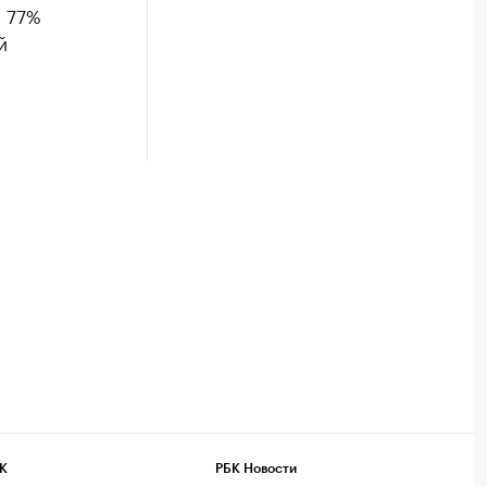
и 77%
й
К
РБК Новости