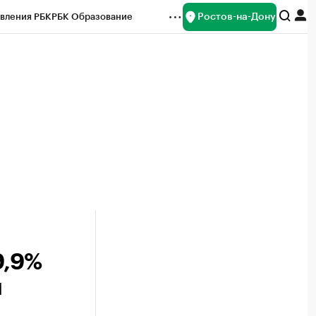
Ростов-на-Дону
вления РБК
РБК Образование
редитные рейтинги
Франшизы
Газета
ок наличной валюты
9,9%
и