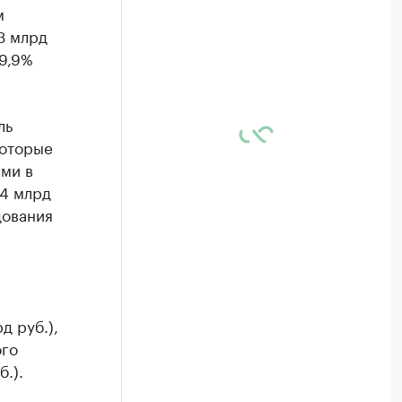
м
3 млрд
69,9%
ль
которые
ами в
,4 млрд
дования
д руб.),
ого
.).