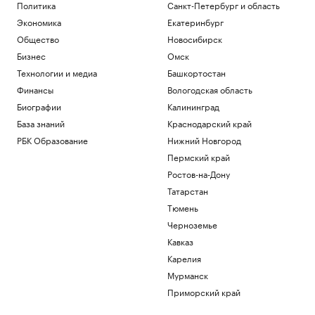
Общество
Политика
Санкт-Петербург и область
Что такое Executive MBA и зачем
Экономика
Екатеринбург
получать эту степень
Общество
Новосибирск
Образование
Бизнес
Омск
Патрушев посетил флагман ВМС
Бразилии «Атлантико» в порту Рио-де-
Технологии и медиа
Башкортостан
Жанейро
Финансы
Вологодская область
Политика
Биографии
Калининград
Федерацию футбола Южной Кореи
База знаний
Краснодарский край
обвинили в оплате интимных услуг для
судей
РБК Образование
Нижний Новгород
Спорт
Пермский край
Reuters сообщил о поставках топлива
Ростов-на-Дону
из Южной Кореи в Россию
Татарстан
Экономика
Тюмень
Энди Джасси против бюрократии. Как
новый CEO устроил перестройку в
Черноземье
Amazon
Кавказ
Образование
Карелия
Загрузить еще
Мурманск
Приморский край