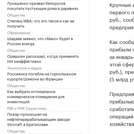
Лукашенко призвал белорусов
Крупные 
покупать пустующие дома в деревнях
первого п
Общество
руб., соо
Степень MBA: что это такое и как ее
получить
предприят
Образование
Шадаев заявил, что «Макс» будет в
Как сообщ
России всегда
прибыли 
Общество
за январь
Орешкин рассказал, когда применять
ИИ неэффективно
этой сфе
Технологии и медиа
руб.), пр
Россиянка погибла на горнолыжном
(5 млрд р
курорте Шамони во Франции
Общество
Как выбрать оптимальное
Предприят
коммерческое помещение для
прибылью 
инвестиций
сработали
РБК и ПИК Серия плюс
Пожар произошел на
операций 
нефтеперерабатывающем заводе
хозяйства
Slovnaft в Братиславе
Общество