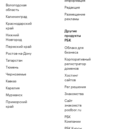
Вологодская
Редакция
область
Размещение
Калининград
рекламы
Краснодарский
край
Другие
Нижний
продукты
Новгород
РБК
Пермский край
Облако для
бизнеса
Ростов-на-Дону
Корпоративный
Татарстан
регистратор
Тюмень
доменов
Черноземье
Хостинг
сайтов
Кавказ
Рег.решения
Карелия
Знакомства
Мурманск
Сайт
Приморский
знакомств
край
podbor.ru
РБК
Компании
РБК Курсы