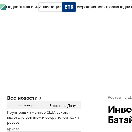
Подписка на РБК
Инвестиции
Мероприятия
Отрасли
Недви
РБК Курсы
РБК Life
Тренды
Визионеры
Национальные проекты
Горо
Спецпроекты СПб
Конференции СПб
Спецпроекты
Проверка конт
Ростов-на-Д
Все новости
Ростов-на-Дону
Весь мир
Инве
Крупнейший майнер США закрыл
квартал с убытком и сократил биткоин-
Бата
резерв
Крипто