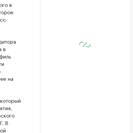
ого в
торое
сс-
дитора
а в
офиль
ти
–
ее на
 который
ятия,
еского
Г. В
кой