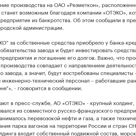
ние производства на ОАО «Резметкон», расположенн
, станет возможным благодаря компании «ОТЭКО», ко
редприятие из банкротства. Об этом сообщили в пре
ородской администрации.
КО" за собственные средства приобрело у банка-кре
обязательства завода и будет инвестировать средств
предприятия и погашение его долгов. Важно, что пр
 производства совпадает с направлением деятельнос
о завода, а значит, будут востребованы специалисты 
и инженерно-технический персонал – работавшие ран
не"», - гооворится в сообщении.
ают в пресс-службе, АО «ОТЭКО» - крупный холдинг,
вался из совместного русско-французского предпри
анималось перевозокой нефти и газа, а также технич
ния парка вагонов на территории России и стран СН
лдинга входит собственный подвижной состав, морс