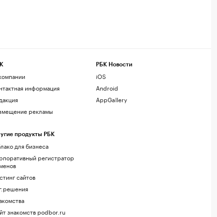
К
РБК Новости
компании
iOS
нтактная информация
Android
дакция
AppGallery
змещение рекламы
угие продукты РБК
лако для бизнеса
рпоративный регистратор
менов
стинг сайтов
г.решения
акомства
йт знакомств podbor.ru