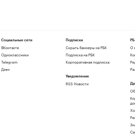
Социальные сети
Подписки
РБ
ВКонтакте
Скрыть баннеры на РБК
О 
Одноклассники
Подписка на РБК
Ко
Telegram
Корпоративная подписка
Ре
Дзен
Ра
Уведомления
RSS Новости
Др
Об
Ко
до
Хо
Ре
Зн
Са