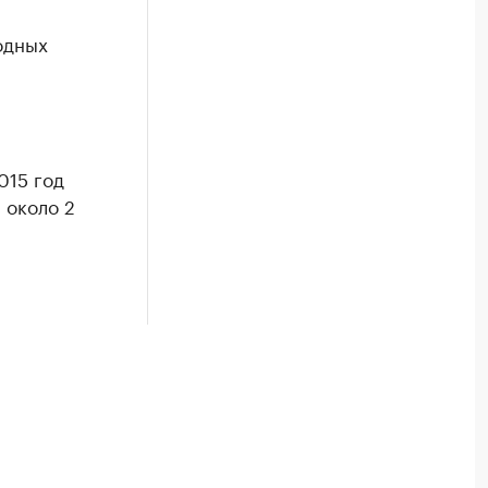
одных
015 год
 около 2