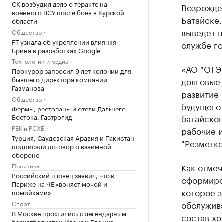
СК возбудил дело о теракте на
Возрожде
военного ВСУ после боев в Курской
Батайске
области
выведет п
Общество
FT узнала об укреплении влияния
службе г
Брина в разработках Google
Технологии и медиа
«АО "ОТЭ
Прокурор запросил 9 лет колонии для
бывшего директора компании
долговые 
Газманова
развитие 
Общество
будущего
Фермы, рестораны и отели Дальнего
Востока. Гастрогид
батайског
РБК и РСХБ
рабочие 
Турция, Саудовская Аравия и Пакистан
"Резметко
подписали договор о взаимной
обороне
Политика
Как отмеч
Российский пловец заявил, что в
сформиро
Париже на ЧЕ «воняет мочой и
которое з
помойками»
обслужива
Спорт
В Москве простились с легендарным
состав хо
баскетболистом Иваном Едешко