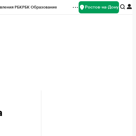
Ростов-на-Дону
вления РБК
РБК Образование
редитные рейтинги
Франшизы
Газета
ок наличной валюты
а