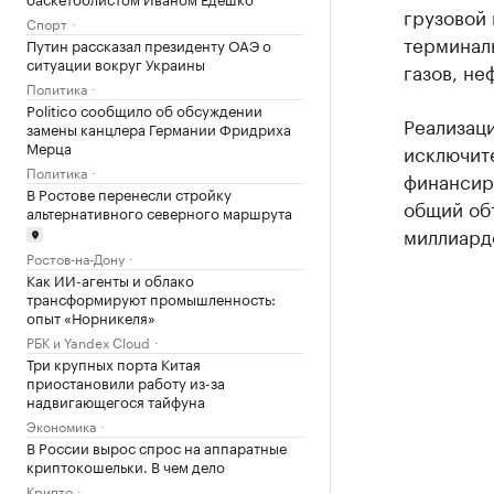
грузовой 
Спорт
терминал
Путин рассказал президенту ОАЭ о
ситуации вокруг Украины
газов, не
Политика
Politico сообщило об обсуждении
Реализац
замены канцлера Германии Фридриха
Мерца
исключите
Политика
финансир
В Ростове перенесли стройку
общий об
альтернативного северного маршрута
миллиард
Ростов-на-Дону
Как ИИ-агенты и облако
трансформируют промышленность:
опыт «Норникеля»
РБК и Yandex Cloud
Три крупных порта Китая
приостановили работу из-за
надвигающегося тайфуна
Экономика
В России вырос спрос на аппаратные
криптокошельки. В чем дело
Крипто