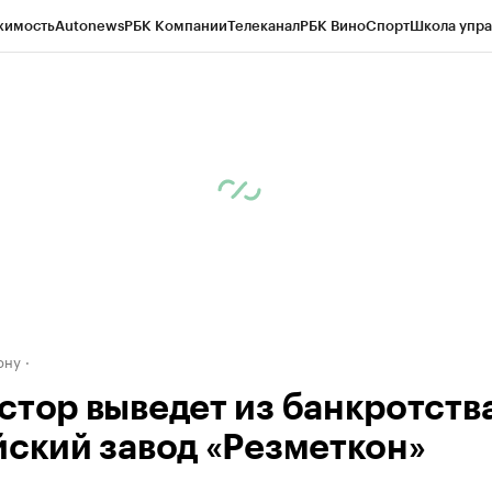
жимость
Autonews
РБК Компании
Телеканал
РБК Вино
Спорт
Школа упра
д
Стиль
Крипто
РБК Бизнес-среда
Дискуссионный клуб
Исследования
К
рагентов
Политика
Экономика
Бизнес
Технологии и медиа
Финансы
Рын
ону
стор выведет из банкротств
йский завод «Резметкон»