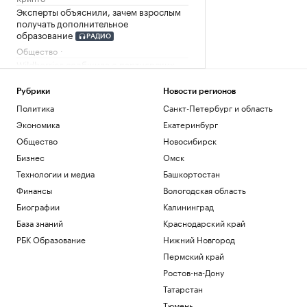
Эксперты объяснили, зачем взрослым
получать дополнительное
образование
РАДИО
Общество
Wildberries сообщила о партнерских
хабах для хранения товаров продавцов
Бизнес
Рубрики
Новости регионов
Цены на медь показали самый долгий
Политика
Санкт-Петербург и область
период роста с 2020 года
Экономика
Екатеринбург
Инвестиции
Общество
Новосибирск
Собянин отчитался о строительстве
соцобъектов в Москве
Бизнес
Омск
Общество
Технологии и медиа
Башкортостан
На Дону выработка «зеленой» энергии
Финансы
Вологодская область
сократилась на 11% в 2026 г.
Биографии
Калининград
Ростов-на-Дону
База знаний
Краснодарский край
В Анапе разрешительные документы на
открытие получили еще 5 пляжей
РБК Образование
Нижний Новгород
Ростов-на-Дону
Пермский край
Ростов-на-Дону
Загрузить еще
Татарстан
Тюмень